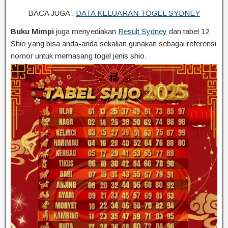
BACA JUGA :
DATA KELUARAN TOGEL SYDNEY
Buku Mimpi
juga menyediakan
Result Sydney
dan tabel 12
Shio yang bisa anda-anda sekalian gunakan sebagai referensi
nomor untuk memasang togel jenis shio.