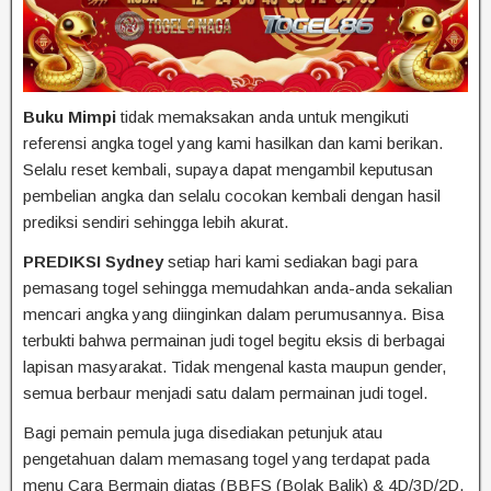
Buku Mimpi
tidak memaksakan anda untuk mengikuti
referensi angka togel yang kami hasilkan dan kami berikan.
Selalu reset kembali, supaya dapat mengambil keputusan
pembelian angka dan selalu cocokan kembali dengan hasil
prediksi sendiri sehingga lebih akurat.
PREDIKSI Sydney
setiap hari kami sediakan bagi para
pemasang togel sehingga memudahkan anda-anda sekalian
mencari angka yang diinginkan dalam perumusannya. Bisa
terbukti bahwa permainan judi togel begitu eksis di berbagai
lapisan masyarakat. Tidak mengenal kasta maupun gender,
semua berbaur menjadi satu dalam permainan judi togel.
Bagi pemain pemula juga disediakan petunjuk atau
pengetahuan dalam memasang togel yang terdapat pada
menu Cara Bermain diatas (BBFS (Bolak Balik) & 4D/3D/2D,