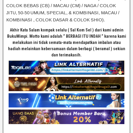
COLOK BEBAS (CB) / MACAU (CM) / NAGA / COLOK
JITU, 50-50 UMUM, SPECIAL, & KOMBINASI, MACAU /
KOMBINASI , COLOK DASAR & COLOK SHIO).
Akhir Kata Salam kompak selalu ( Sal Kom Sel ) dari kami admin
BukuMimpi. Motto kami adalah ” BERBAGI ITU INDAH ” karena kami
melakukan ini tidak semata-mata mendapatkan imbalan atau
hadiah melainkan kebersamaan dalam berbagi ( beramal ) sekian
dan terimakasih.