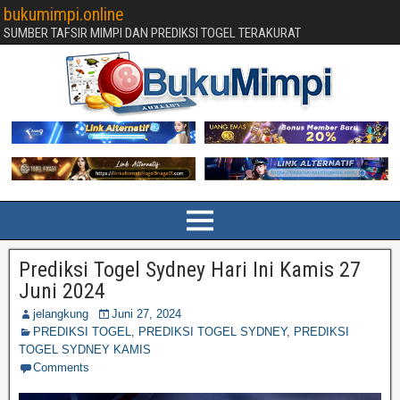
bukumimpi.online
SUMBER TAFSIR MIMPI DAN PREDIKSI TOGEL TERAKURAT
Prediksi Togel Sydney Hari Ini Kamis 27
Juni 2024
jelangkung
Juni 27, 2024
PREDIKSI TOGEL
,
PREDIKSI TOGEL SYDNEY
,
PREDIKSI
TOGEL SYDNEY KAMIS
Comments