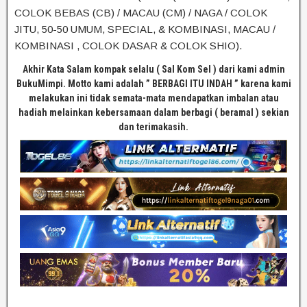
COLOK BEBAS (CB) / MACAU (CM) / NAGA / COLOK
JITU, 50-50 UMUM, SPECIAL, & KOMBINASI, MACAU /
KOMBINASI , COLOK DASAR & COLOK SHIO).
Akhir Kata Salam kompak selalu ( Sal Kom Sel ) dari kami admin
BukuMimpi. Motto kami adalah ” BERBAGI ITU INDAH ” karena kami
melakukan ini tidak semata-mata mendapatkan imbalan atau
hadiah melainkan kebersamaan dalam berbagi ( beramal ) sekian
dan terimakasih.