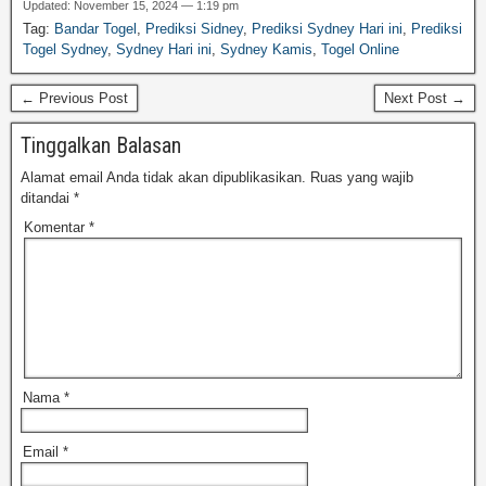
Updated: November 15, 2024 — 1:19 pm
Tag:
Bandar Togel
,
Prediksi Sidney
,
Prediksi Sydney Hari ini
,
Prediksi
Togel Sydney
,
Sydney Hari ini
,
Sydney Kamis
,
Togel Online
← Previous Post
Next Post →
Tinggalkan Balasan
Alamat email Anda tidak akan dipublikasikan.
Ruas yang wajib
ditandai
*
Komentar
*
Nama
*
Email
*