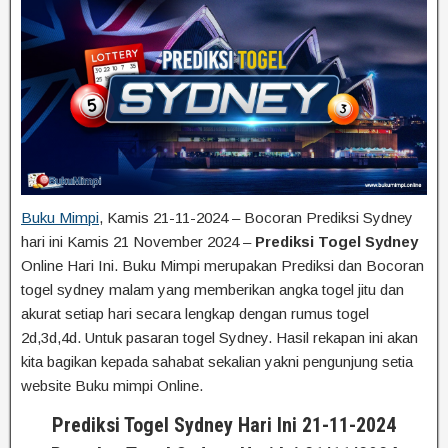
Buku Mimpi
, Kamis 21-11-2024 – Bocoran Prediksi Sydney
hari ini Kamis 21 November 2024 –
Prediksi Togel Sydney
Online Hari Ini. Buku Mimpi merupakan Prediksi dan Bocoran
togel sydney malam yang memberikan angka togel jitu dan
akurat setiap hari secara lengkap dengan rumus togel
2d,3d,4d. Untuk pasaran togel Sydney. Hasil rekapan ini akan
kita bagikan kepada sahabat sekalian yakni pengunjung setia
website Buku mimpi Online.
Prediksi Togel Sydney Hari Ini 21-11-2024