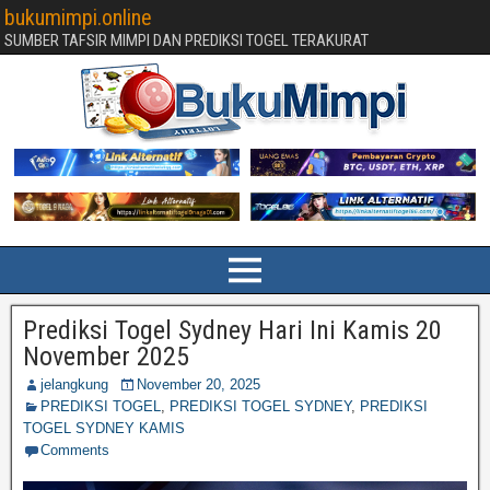
bukumimpi.online
SUMBER TAFSIR MIMPI DAN PREDIKSI TOGEL TERAKURAT
Prediksi Togel Sydney Hari Ini Kamis 20
November 2025
jelangkung
November 20, 2025
PREDIKSI TOGEL
,
PREDIKSI TOGEL SYDNEY
,
PREDIKSI
TOGEL SYDNEY KAMIS
Comments