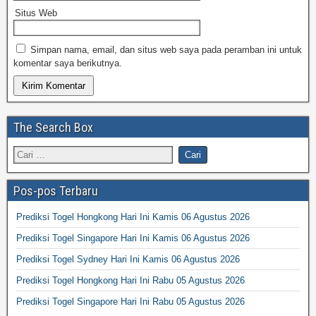
Situs Web
Simpan nama, email, dan situs web saya pada peramban ini untuk
komentar saya berikutnya.
The Search Box
Pos-pos Terbaru
Prediksi Togel Hongkong Hari Ini Kamis 06 Agustus 2026
Prediksi Togel Singapore Hari Ini Kamis 06 Agustus 2026
Prediksi Togel Sydney Hari Ini Kamis 06 Agustus 2026
Prediksi Togel Hongkong Hari Ini Rabu 05 Agustus 2026
Prediksi Togel Singapore Hari Ini Rabu 05 Agustus 2026