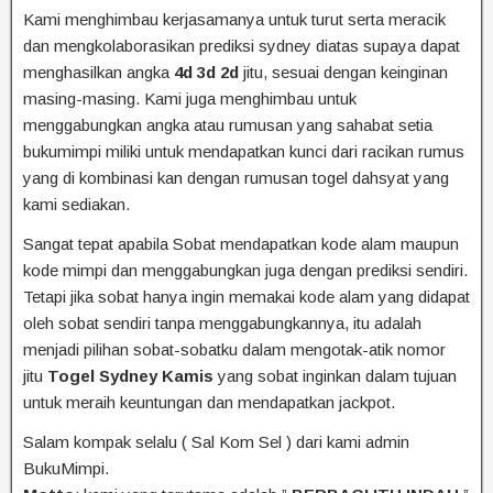
Kami menghimbau kerjasamanya untuk turut serta meracik
dan mengkolaborasikan prediksi sydney diatas supaya dapat
menghasilkan angka
4d 3d 2d
jitu, sesuai dengan keinginan
masing-masing. Kami juga menghimbau untuk
menggabungkan angka atau rumusan yang sahabat setia
bukumimpi miliki untuk mendapatkan kunci dari racikan rumus
yang di kombinasi kan dengan rumusan togel dahsyat yang
kami sediakan.
Sangat tepat apabila Sobat mendapatkan kode alam maupun
kode mimpi dan menggabungkan juga dengan prediksi sendiri.
Tetapi jika sobat hanya ingin memakai kode alam yang didapat
oleh sobat sendiri tanpa menggabungkannya, itu adalah
menjadi pilihan sobat-sobatku dalam mengotak-atik nomor
jitu
Togel Sydney Kamis
yang sobat inginkan dalam tujuan
untuk meraih keuntungan dan mendapatkan jackpot.
Salam kompak selalu ( Sal Kom Sel ) dari kami admin
BukuMimpi.