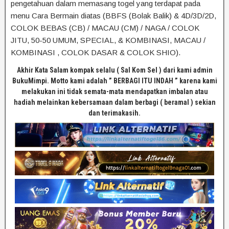
pengetahuan dalam memasang togel yang terdapat pada
menu Cara Bermain diatas (BBFS (Bolak Balik) & 4D/3D/2D,
COLOK BEBAS (CB) / MACAU (CM) / NAGA / COLOK
JITU, 50-50 UMUM, SPECIAL, & KOMBINASI, MACAU /
KOMBINASI , COLOK DASAR & COLOK SHIO).
Akhir Kata Salam kompak selalu ( Sal Kom Sel ) dari kami admin
BukuMimpi. Motto kami adalah ” BERBAGI ITU INDAH ” karena kami
melakukan ini tidak semata-mata mendapatkan imbalan atau
hadiah melainkan kebersamaan dalam berbagi ( beramal ) sekian
dan terimakasih.