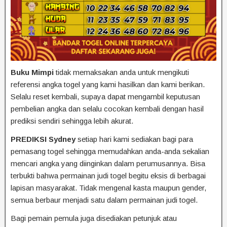
Buku Mimpi
tidak memaksakan anda untuk mengikuti
referensi angka togel yang kami hasilkan dan kami berikan.
Selalu reset kembali, supaya dapat mengambil keputusan
pembelian angka dan selalu cocokan kembali dengan hasil
prediksi sendiri sehingga lebih akurat.
PREDIKSI Sydney
setiap hari kami sediakan bagi para
pemasang togel sehingga memudahkan anda-anda sekalian
mencari angka yang diinginkan dalam perumusannya. Bisa
terbukti bahwa permainan judi togel begitu eksis di berbagai
lapisan masyarakat. Tidak mengenal kasta maupun gender,
semua berbaur menjadi satu dalam permainan judi togel.
Bagi pemain pemula juga disediakan petunjuk atau