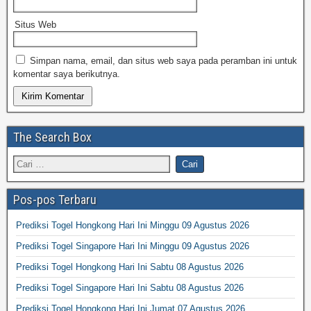
Situs Web
Simpan nama, email, dan situs web saya pada peramban ini untuk
komentar saya berikutnya.
The Search Box
Pos-pos Terbaru
Prediksi Togel Hongkong Hari Ini Minggu 09 Agustus 2026
Prediksi Togel Singapore Hari Ini Minggu 09 Agustus 2026
Prediksi Togel Hongkong Hari Ini Sabtu 08 Agustus 2026
Prediksi Togel Singapore Hari Ini Sabtu 08 Agustus 2026
Prediksi Togel Hongkong Hari Ini Jumat 07 Agustus 2026