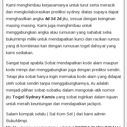
Kami menghimbau kerjasamanya untuk turut serta meracik
dan mengkolaborasikan prediksi sydney diatas supaya dapat
menghasilkan angka
4d 3d 2d
jitu, sesuai dengan keinginan
masing-masing. Kami juga menghimbau untuk
menggabungkan angka atau rumusan yang sahabat setia
bukumimpi miliki untuk mendapatkan kunci dari racikan rumus
yang di kombinasi kan dengan rumusan togel dahsyat yang
kami sediakan.
Sangat tepat apabila Sobat mendapatkan kode alam maupun
kode mimpi dan menggabungkan juga dengan prediksi sendiri.
Tetapi jika sobat hanya ingin memakai kode alam yang didapat
oleh sobat sendiri tanpa menggabungkannya, itu adalah
menjadi pilihan sobat-sobatku dalam mengotak-atik nomor
jitu
Togel Sydney Kamis
yang sobat inginkan dalam tujuan
untuk meraih keuntungan dan mendapatkan jackpot.
Salam kompak selalu ( Sal Kom Sel ) dari kami admin
BukuMimpi.