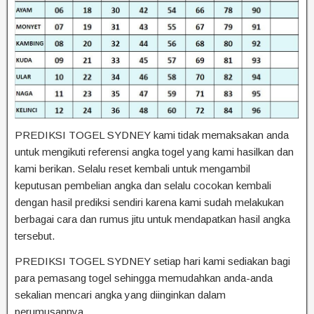
PREDIKSI TOGEL SYDNEY kami tidak memaksakan anda
untuk mengikuti referensi angka togel yang kami hasilkan dan
kami berikan. Selalu reset kembali untuk mengambil
keputusan pembelian angka dan selalu cocokan kembali
dengan hasil prediksi sendiri karena kami sudah melakukan
berbagai cara dan rumus jitu untuk mendapatkan hasil angka
tersebut.
PREDIKSI TOGEL SYDNEY setiap hari kami sediakan bagi
para pemasang togel sehingga memudahkan anda-anda
sekalian mencari angka yang diinginkan dalam
perumusannya.