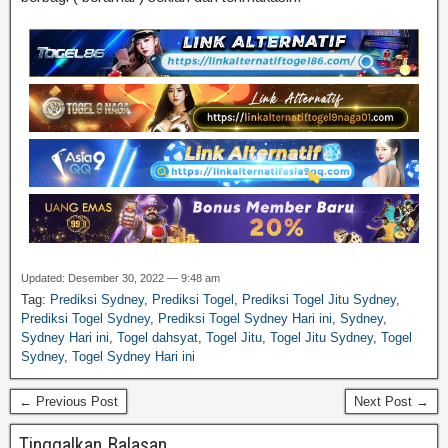
Updated: Desember 30, 2022 — 9:48 am
Tag:
Prediksi Sydney
,
Prediksi Togel
,
Prediksi Togel Jitu Sydney
,
Prediksi Togel Sydney
,
Prediksi Togel Sydney Hari ini
,
Sydney
,
Sydney Hari ini
,
Togel dahsyat
,
Togel Jitu
,
Togel Jitu Sydney
,
Togel
Sydney
,
Togel Sydney Hari ini
← Previous Post
Next Post →
Tinggalkan Balasan