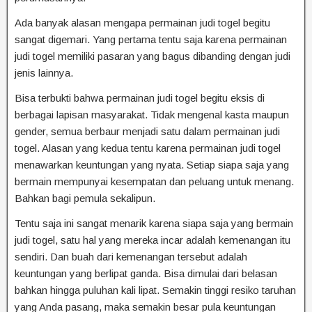
Ada banyak alasan mengapa permainan judi togel begitu
sangat digemari. Yang pertama tentu saja karena permainan
judi togel memiliki pasaran yang bagus dibanding dengan judi
jenis lainnya.
Bisa terbukti bahwa permainan judi togel begitu eksis di
berbagai lapisan masyarakat. Tidak mengenal kasta maupun
gender, semua berbaur menjadi satu dalam permainan judi
togel. Alasan yang kedua tentu karena permainan judi togel
menawarkan keuntungan yang nyata. Setiap siapa saja yang
bermain mempunyai kesempatan dan peluang untuk menang.
Bahkan bagi pemula sekalipun.
Tentu saja ini sangat menarik karena siapa saja yang bermain
judi togel, satu hal yang mereka incar adalah kemenangan itu
sendiri. Dan buah dari kemenangan tersebut adalah
keuntungan yang berlipat ganda. Bisa dimulai dari belasan
bahkan hingga puluhan kali lipat. Semakin tinggi resiko taruhan
yang Anda pasang, maka semakin besar pula keuntungan