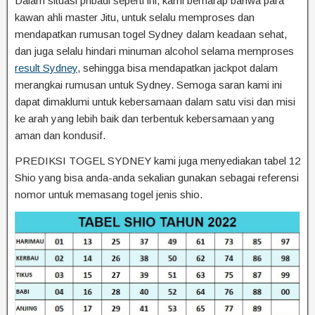
Dalam situasi pribadi seperti ini, kami berharap bahwa para
kawan ahli master Jitu, untuk selalu memproses dan
mendapatkan rumusan togel Sydney dalam keadaan sehat,
dan juga selalu hindari minuman alcohol selama memproses
result Sydney
, sehingga bisa mendapatkan jackpot dalam
merangkai rumusan untuk Sydney. Semoga saran kami ini
dapat dimaklumi untuk kebersamaan dalam satu visi dan misi
ke arah yang lebih baik dan terbentuk kebersamaan yang
aman dan kondusif.
PREDIKSI TOGEL SYDNEY kami juga menyediakan tabel 12
Shio yang bisa anda-anda sekalian gunakan sebagai referensi
nomor untuk memasang togel jenis shio.