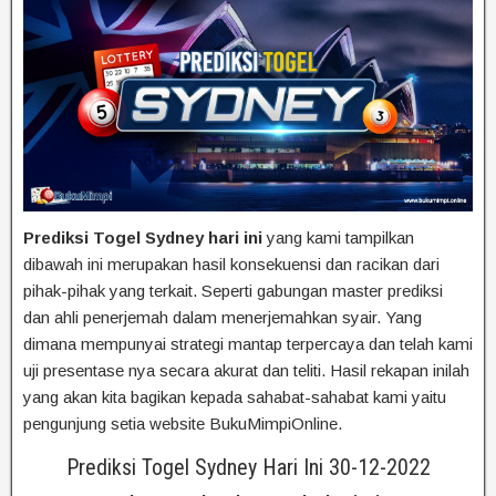
Prediksi Togel Sydney hari ini
yang kami tampilkan
dibawah ini merupakan hasil konsekuensi dan racikan dari
pihak-pihak yang terkait. Seperti gabungan master prediksi
dan ahli penerjemah dalam menerjemahkan syair. Yang
dimana mempunyai strategi mantap terpercaya dan telah kami
uji presentase nya secara akurat dan teliti. Hasil rekapan inilah
yang akan kita bagikan kepada sahabat-sahabat kami yaitu
pengunjung setia website BukuMimpiOnline.
Prediksi Togel Sydney Hari Ini 30-12-2022