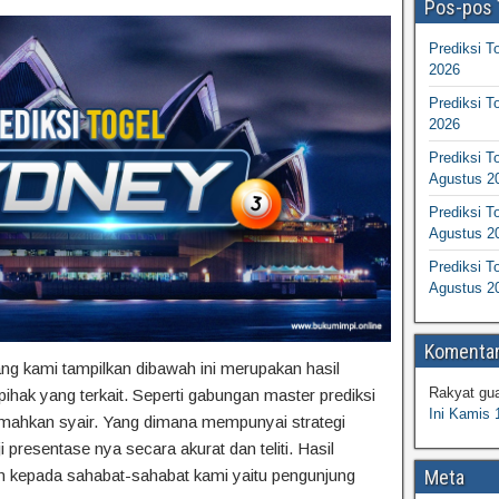
Pos-pos 
Prediksi T
2026
Prediksi T
2026
Prediksi T
Agustus 2
Prediksi T
Agustus 2
Prediksi T
Agustus 2
Komentar
ng kami tampilkan dibawah ini merupakan hasil
Rakyat gu
pihak yang terkait. Seperti gabungan master prediksi
Ini Kamis
mahkan syair. Yang dimana mempunyai strategi
 presentase nya secara akurat dan teliti. Hasil
kan kepada sahabat-sahabat kami yaitu pengunjung
Meta