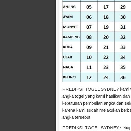
PREDIKSI TOGEL SYDNEY kami tida
angka togel yang kami hasilkan dan
keputusan pembelian angka dan sela
karena kami sudah melakukan berbag
angka tersebut.
PREDIKSI TOGEL SYDNEY setiap ha