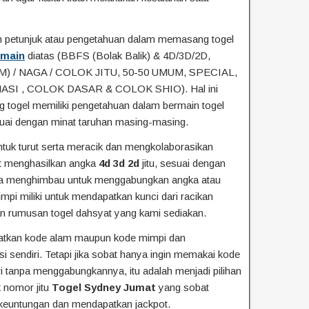
n petunjuk atau pengetahuan dalam memasang togel
rmain
diatas (BBFS (Bolak Balik) & 4D/3D/2D,
) / NAGA / COLOK JITU, 50-50 UMUM, SPECIAL,
SI , COLOK DASAR & COLOK SHIO). Hal ini
 togel memiliki pengetahuan dalam bermain togel
suai dengan minat taruhan masing-masing.
uk turut serta meracik dan mengkolaborasikan
at menghasilkan angka
4d 3d 2d
jitu, sesuai dengan
ga menghimbau untuk menggabungkan angka atau
pi miliki untuk mendapatkan kunci dari racikan
n rumusan togel dahsyat yang kami sediakan.
patkan kode alam maupun kode mimpi dan
 sendiri. Tetapi jika sobat hanya ingin memakai kode
ri tanpa menggabungkannya, itu adalah menjadi pilihan
 nomor jitu
Togel Sydney Jumat
yang sobat
 keuntungan dan mendapatkan jackpot.