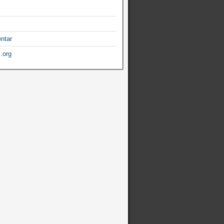
ntar
.org