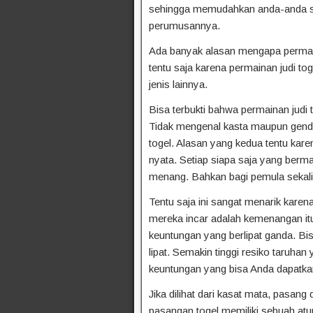
sehingga memudahkan anda-anda se
perumusannya.
Ada banyak alasan mengapa permain
tentu saja karena permainan judi to
jenis lainnya.
Bisa terbukti bahwa permainan judi t
Tidak mengenal kasta maupun gende
togel. Alasan yang kedua tentu kar
nyata. Setiap siapa saja yang ber
menang. Bahkan bagi pemula sekali
Tentu saja ini sangat menarik karena
mereka incar adalah kemenangan itu
keuntungan yang berlipat ganda. Bis
lipat. Semakin tinggi resiko taruh
keuntungan yang bisa Anda dapatkan
Jika dilihat dari kasat mata, pasan
pasangan togel memiliki sebuah atu