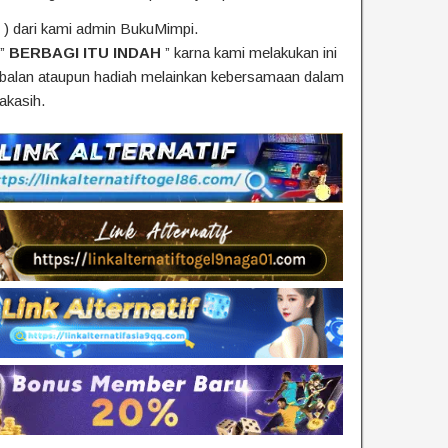
 ) dari kami admin BukuMimpi.
 ”
BERBAGI ITU INDAH
” karna kami melakukan ini
balan ataupun hadiah melainkan kebersamaan dalam
akasih.