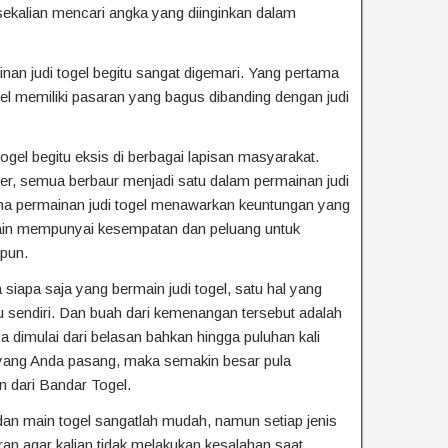
kalian mencari angka yang diinginkan dalam
an judi togel begitu sangat digemari. Yang pertama
gel memiliki pasaran yang bagus dibanding dengan judi
ogel begitu eksis di berbagai lapisan masyarakat.
r, semua berbaur menjadi satu dalam permainan judi
ena permainan judi togel menawarkan keuntungan yang
main mempunyai kesempatan dan peluang untuk
pun.
 siapa saja yang bermain judi togel, satu hal yang
 sendiri. Dan buah dari kemenangan tersebut adalah
a dimulai dari belasan bahkan hingga puluhan kali
an yang Anda pasang, maka semakin besar pula
 dari Bandar Togel.
g dan main togel sangatlah mudah, namun setiap jenis
ran agar kalian tidak melakukan kesalahan saat