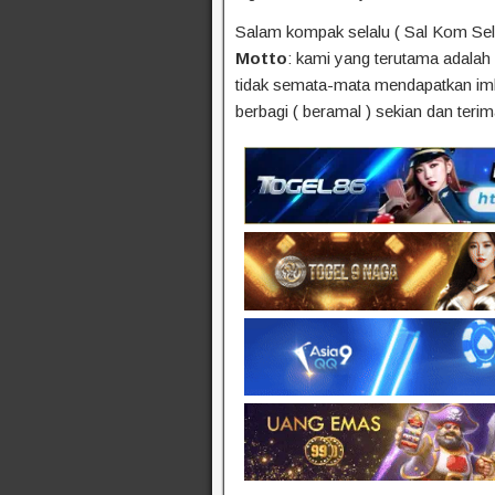
Salam kompak selalu ( Sal Kom Sel
Motto
: kami yang terutama adalah
tidak semata-mata mendapatkan im
berbagi ( beramal ) sekian dan terim