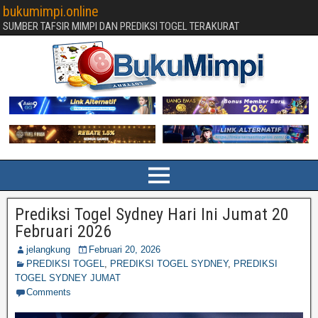
bukumimpi.online
SUMBER TAFSIR MIMPI DAN PREDIKSI TOGEL TERAKURAT
Prediksi Togel Sydney Hari Ini Jumat 20
Februari 2026
jelangkung
Februari 20, 2026
PREDIKSI TOGEL
,
PREDIKSI TOGEL SYDNEY
,
PREDIKSI
TOGEL SYDNEY JUMAT
Comments