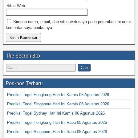
Situs Web
Simpan nama, email, dan situs web saya pada peramban ini untuk
komentar saya berikutnya.
The Search Box
Pos-pos Terbaru
Prediksi Togel Hongkong Hari Ini Kamis 06 Agustus 2026
Prediksi Togel Singapore Hari Ini Kamis 06 Agustus 2026
Prediksi Togel Sydney Hari Ini Kamis 06 Agustus 2026
Prediksi Togel Hongkong Hari Ini Rabu 05 Agustus 2026
Prediksi Togel Singapore Hari Ini Rabu 05 Agustus 2026