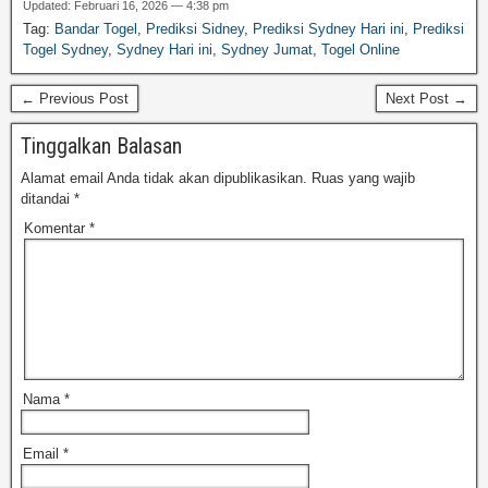
Updated: Februari 16, 2026 — 4:38 pm
Tag:
Bandar Togel
,
Prediksi Sidney
,
Prediksi Sydney Hari ini
,
Prediksi
Togel Sydney
,
Sydney Hari ini
,
Sydney Jumat
,
Togel Online
← Previous Post
Next Post →
Tinggalkan Balasan
Alamat email Anda tidak akan dipublikasikan.
Ruas yang wajib
ditandai
*
Komentar
*
Nama
*
Email
*