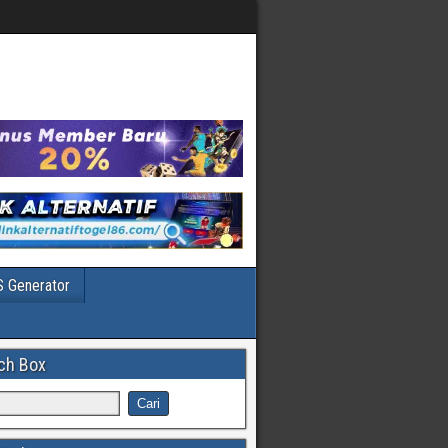
 Generator
ch Box