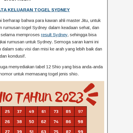
ATA KELUARAN TOGEL SYDNEY
ami berharap bahwa para kawan ahli master Jitu, untuk
 rumusan togel Sydney dalam keadaan sehat, dan
hol selama memproses
result Sydney
, sehingga bisa
kai rumusan untuk Sydney. Semoga saran kami ini
dalam satu visi dan misi ke arah yang lebih baik dan
dan kondusif.
 menyediakan tabel 12 Shio yang bisa anda-anda
 nomor untuk memasang togel jenis shio.