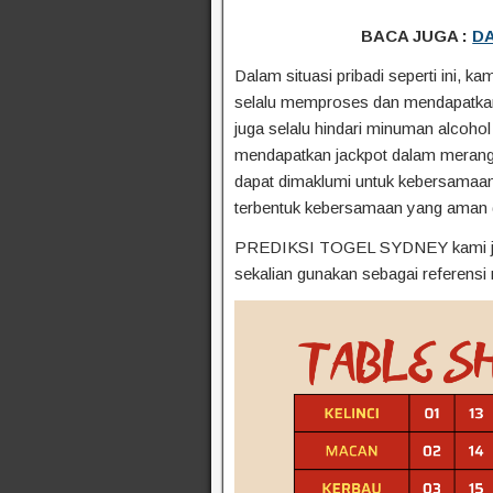
BACA JUGA :
D
Dalam situasi pribadi seperti ini, k
selalu memproses dan mendapatkan
juga selalu hindari minuman alco
mendapatkan jackpot dalam merang
dapat dimaklumi untuk kebersamaan 
terbentuk kebersamaan yang aman 
PREDIKSI TOGEL SYDNEY kami juga
sekalian gunakan sebagai referensi