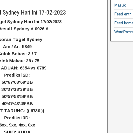
Masuk
l Sydney Hari Ini 17-02-2023
Feed entri
l Sydney Hari Ini 17/02/2023
Feed kome
esult Sydney # 0926 #
WordPress
oran Togel Sydney
Am / Ai : 5849
olok Bebas: 3 / 7
lok Makau: 38 / 75
 ADUAN: 6354 vs 0789
Prediksi 2D:
60*67*68*69*BB
30*37*38*39*BB
50*57*58*59*BB
40*47*48*49*BB
 TARUNG: (( 6730 ))
Prediksi 3D:
6xx, 9xx, 4xx, 0xx
SHIO: KUDA