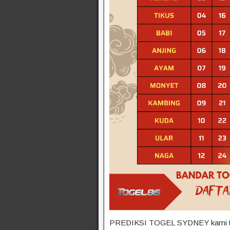
PREDIKSI TOGEL SYDNEY kami tida