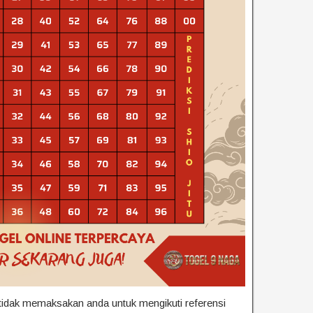
k memaksakan anda untuk mengikuti referensi