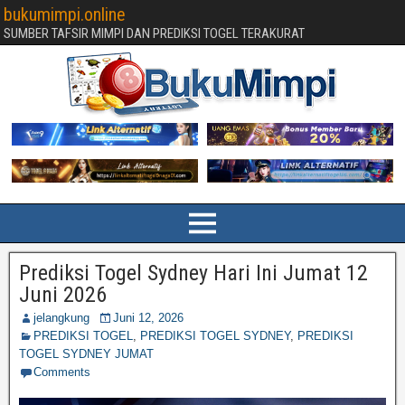
bukumimpi.online
SUMBER TAFSIR MIMPI DAN PREDIKSI TOGEL TERAKURAT
Prediksi Togel Sydney Hari Ini Jumat 12
Juni 2026
jelangkung
Juni 12, 2026
PREDIKSI TOGEL
,
PREDIKSI TOGEL SYDNEY
,
PREDIKSI
TOGEL SYDNEY JUMAT
Comments