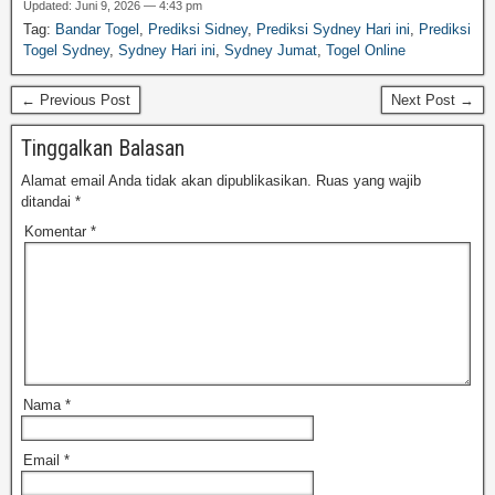
Updated: Juni 9, 2026 — 4:43 pm
Tag:
Bandar Togel
,
Prediksi Sidney
,
Prediksi Sydney Hari ini
,
Prediksi
Togel Sydney
,
Sydney Hari ini
,
Sydney Jumat
,
Togel Online
← Previous Post
Next Post →
Tinggalkan Balasan
Alamat email Anda tidak akan dipublikasikan.
Ruas yang wajib
ditandai
*
Komentar
*
Nama
*
Email
*