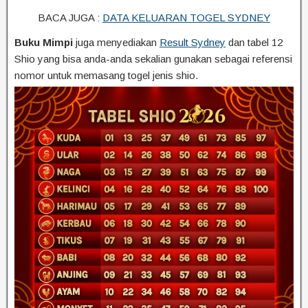
BACA JUGA :
DATA KELUARAN TOGEL SYDNEY
Buku Mimpi
juga menyediakan
Result Sydney
dan tabel 12
Shio yang bisa anda-anda sekalian gunakan sebagai referensi
nomor untuk memasang togel jenis shio.