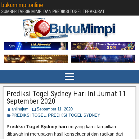
bukumimpi.online
SUMBER TAFSIR MIMPI DAN PREDIKSI TOGEL TERAKURAT
Prediksi Togel Sydney Hari Ini Jumat 11
September 2020
ahlinujum
September 11, 2020
PREDIKSI TOGEL
,
PREDIKSI TOGEL SYDNEY
Prediksi Togel Sydney
hari ini
yang kami tampilkan
dibawah ini merupakan hasil konsekuensi dan racikan dari