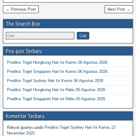
← Previous Post
Next Post →
The Search Box
Pos-pos Terbaru
Prediksi Togel Hongkong Hari Ini Kamis 06 Agustus 2026
Prediksi Togel Singapore Hari Ini Kamis 06 Agustus 2026
Prediksi Togel Sydney Hari Ini Kamis 06 Agustus 2026
Prediksi Togel Hongkong Hari Ini Rabu 05 Agustus 2026
Prediksi Togel Singapore Hari Ini Rabu 05 Agustus 2026
Komentar Terbaru
Rakyat guanyu
pada
Prediksi Togel Sydney Hari Ini Kamis 13
November 2025