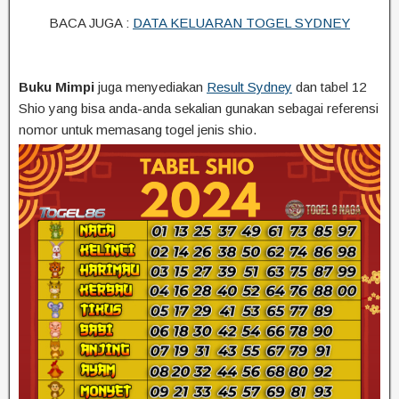
BACA JUGA :
DATA KELUARAN TOGEL SYDNEY
Buku Mimpi
juga menyediakan
Result Sydney
dan tabel 12
Shio yang bisa anda-anda sekalian gunakan sebagai referensi
nomor untuk memasang togel jenis shio.