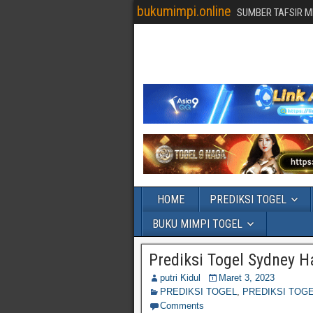
bukumimpi.online
SUMBER TAFSIR M
HOME
PREDIKSI TOGEL
BUKU MIMPI TOGEL
Prediksi Togel Sydney H
putri Kidul
Maret 3, 2023
PREDIKSI TOGEL
,
PREDIKSI TOG
Comments