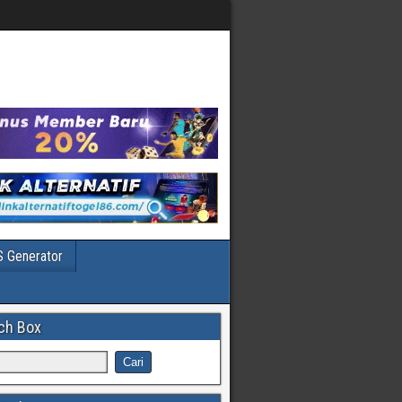
 Generator
ch Box