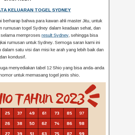
ATA KELUARAN TOGEL SYDNEY
ami berharap bahwa para kawan ahli master Jitu, untuk
 rumusan togel Sydney dalam keadaan sehat, dan
hol selama memproses
result Sydney
, sehingga bisa
kai rumusan untuk Sydney. Semoga saran kami ini
dalam satu visi dan misi ke arah yang lebih baik dan
dan kondusif.
 menyediakan tabel 12 Shio yang bisa anda-anda
 nomor untuk memasang togel jenis shio.