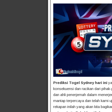
Prediksi Togel Sydney hari ini
ya
konsekuensi dan racikan dari pihak-
dan ahli penerjemah dalam menerje
mantap terpercaya dan telah kami uji
rekapan inilah yang akan kita bagi