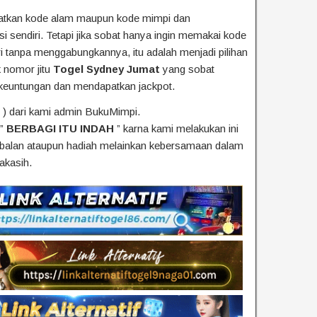
patkan kode alam maupun kode mimpi dan
 sendiri. Tetapi jika sobat hanya ingin memakai kode
ri tanpa menggabungkannya, itu adalah menjadi pilihan
 nomor jitu
Togel Sydney Jumat
yang sobat
 keuntungan dan mendapatkan jackpot.
 ) dari kami admin BukuMimpi.
 ”
BERBAGI ITU INDAH
” karna kami melakukan ini
balan ataupun hadiah melainkan kebersamaan dalam
akasih.