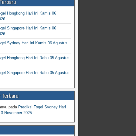
Terbaru
ogel Hongkong Hari Ini Kamis 06
026
ogel Singapore Hari Ini Kamis 06
026
ogel Sydney Hari Ini Kamis 06 Agustus
ogel Hongkong Hari Ini Rabu 05 Agustus
ogel Singapore Hari Ini Rabu 05 Agustus
 Terbaru
anyu
pada
Prediksi Togel Sydney Hari
 13 November 2025