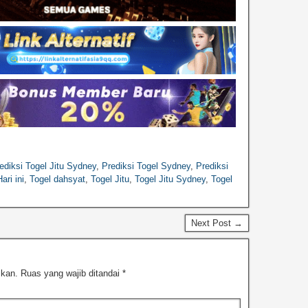
ediksi Togel Jitu Sydney
,
Prediksi Togel Sydney
,
Prediksi
ri ini
,
Togel dahsyat
,
Togel Jitu
,
Togel Jitu Sydney
,
Togel
Next Post →
ikan.
Ruas yang wajib ditandai
*