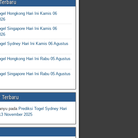
Terbaru
ogel Hongkong Hari Ini Kamis 06
026
ogel Singapore Hari Ini Kamis 06
026
ogel Sydney Hari Ini Kamis 06 Agustus
ogel Hongkong Hari Ini Rabu 05 Agustus
ogel Singapore Hari Ini Rabu 05 Agustus
 Terbaru
anyu
pada
Prediksi Togel Sydney Hari
 13 November 2025