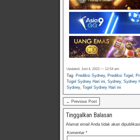
Updated: Juni 4, 2022 — 12:54 am
Tag:
Prediksi Sydney
,
Prediksi Togel
,
Pr
Togel Sydney Hari ini
,
Sydney
,
Sydney Ha
Sydney
,
Togel Sydney Hari ini
← Previous Post
Tinggalkan Balasan
Alamat email Anda tidak akan dipublikas
Komentar
*