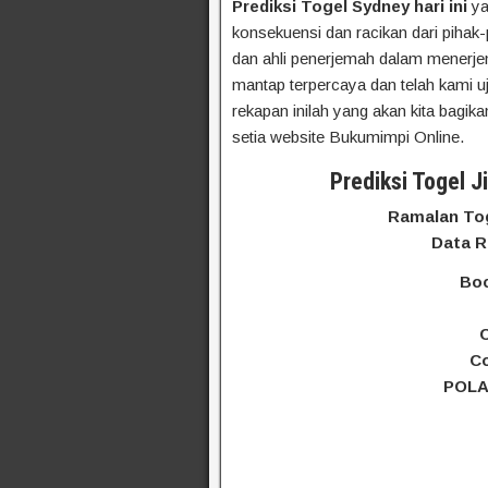
Prediksi Togel Sydney
hari ini
ya
konsekuensi dan racikan dari pihak-
dan ahli penerjemah dalam menerje
mantap terpercaya dan telah kami uji
rekapan inilah yang akan kita bagi
setia website Bukumimpi Online.
Prediksi Togel J
Ramalan Toge
Data R
Boc
C
Co
POLA