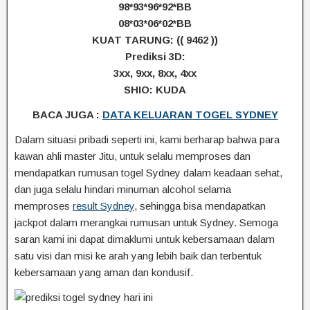
98*93*96*92*BB
08*03*06*02*BB
KUAT TARUNG: (( 9462 ))
Prediksi 3D:
3xx, 9xx, 8xx, 4xx
SHIO: KUDA
BACA JUGA :
DATA KELUARAN TOGEL SYDNEY
Dalam situasi pribadi seperti ini, kami berharap bahwa para
kawan ahli master Jitu, untuk selalu memproses dan
mendapatkan rumusan togel Sydney dalam keadaan sehat,
dan juga selalu hindari minuman alcohol selama
memproses
result Sydney
, sehingga bisa mendapatkan
jackpot dalam merangkai rumusan untuk Sydney. Semoga
saran kami ini dapat dimaklumi untuk kebersamaan dalam
satu visi dan misi ke arah yang lebih baik dan terbentuk
kebersamaan yang aman dan kondusif.