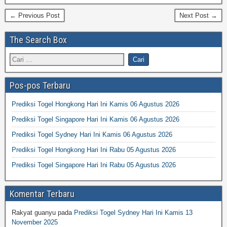
← Previous Post
Next Post →
The Search Box
Pos-pos Terbaru
Prediksi Togel Hongkong Hari Ini Kamis 06 Agustus 2026
Prediksi Togel Singapore Hari Ini Kamis 06 Agustus 2026
Prediksi Togel Sydney Hari Ini Kamis 06 Agustus 2026
Prediksi Togel Hongkong Hari Ini Rabu 05 Agustus 2026
Prediksi Togel Singapore Hari Ini Rabu 05 Agustus 2026
Komentar Terbaru
Rakyat guanyu
pada
Prediksi Togel Sydney Hari Ini Kamis 13
November 2025