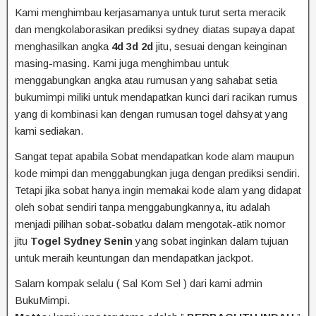
Kami menghimbau kerjasamanya untuk turut serta meracik
dan mengkolaborasikan prediksi sydney diatas supaya dapat
menghasilkan angka
4d 3d 2d
jitu, sesuai dengan keinginan
masing-masing. Kami juga menghimbau untuk
menggabungkan angka atau rumusan yang sahabat setia
bukumimpi miliki untuk mendapatkan kunci dari racikan rumus
yang di kombinasi kan dengan rumusan togel dahsyat yang
kami sediakan.
Sangat tepat apabila Sobat mendapatkan kode alam maupun
kode mimpi dan menggabungkan juga dengan prediksi sendiri.
Tetapi jika sobat hanya ingin memakai kode alam yang didapat
oleh sobat sendiri tanpa menggabungkannya, itu adalah
menjadi pilihan sobat-sobatku dalam mengotak-atik nomor
jitu
Togel Sydney Senin
yang sobat inginkan dalam tujuan
untuk meraih keuntungan dan mendapatkan jackpot.
Salam kompak selalu ( Sal Kom Sel ) dari kami admin
BukuMimpi.