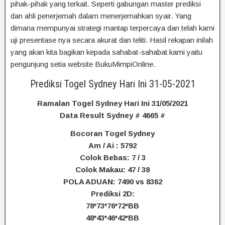
pihak-pihak yang terkait. Seperti gabungan master prediksi
dan ahli penerjemah dalam menerjemahkan syair. Yang
dimana mempunyai strategi mantap terpercaya dan telah kami
uji presentase nya secara akurat dan teliti. Hasil rekapan inilah
yang akan kita bagikan kepada sahabat-sahabat kami yaitu
pengunjung setia website BukuMimpiOnline.
Prediksi Togel Sydney Hari Ini 31-05-2021
Ramalan Togel Sydney Hari Ini 31/05/2021
Data Result Sydney # 4665 #
Bocoran Togel Sydney
Am / Ai : 5792
Colok Bebas: 7 / 3
Colok Makau: 47 / 38
POLA ADUAN: 7490 vs 8362
Prediksi 2D:
78*73*76*72*BB
48*43*46*42*BB