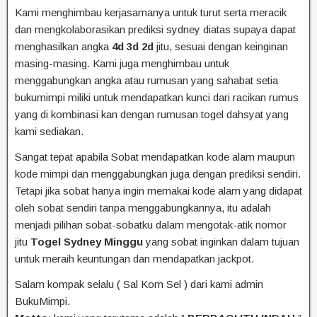
Kami menghimbau kerjasamanya untuk turut serta meracik
dan mengkolaborasikan prediksi sydney diatas supaya dapat
menghasilkan angka
4d 3d 2d
jitu, sesuai dengan keinginan
masing-masing. Kami juga menghimbau untuk
menggabungkan angka atau rumusan yang sahabat setia
bukumimpi miliki untuk mendapatkan kunci dari racikan rumus
yang di kombinasi kan dengan rumusan togel dahsyat yang
kami sediakan.
Sangat tepat apabila Sobat mendapatkan kode alam maupun
kode mimpi dan menggabungkan juga dengan prediksi sendiri.
Tetapi jika sobat hanya ingin memakai kode alam yang didapat
oleh sobat sendiri tanpa menggabungkannya, itu adalah
menjadi pilihan sobat-sobatku dalam mengotak-atik nomor
jitu
Togel Sydney Minggu
yang sobat inginkan dalam tujuan
untuk meraih keuntungan dan mendapatkan jackpot.
Salam kompak selalu ( Sal Kom Sel ) dari kami admin
BukuMimpi.