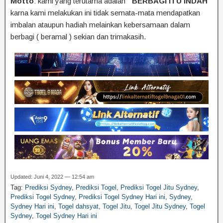
Motto
: kami yang terutama adalah ”
BERBAGI ITU INDAH
”
karna kami melakukan ini tidak semata-mata mendapatkan
imbalan ataupun hadiah melainkan kebersamaan dalam
berbagi ( beramal ) sekian dan trimakasih.
Updated: Juni 4, 2022 — 12:54 am
Tag:
Prediksi Sydney
,
Prediksi Togel
,
Prediksi Togel Jitu Sydney
,
Prediksi Togel Sydney
,
Prediksi Togel Sydney Hari ini
,
Sydney
,
Sydney Hari ini
,
Togel dahsyat
,
Togel Jitu
,
Togel Jitu Sydney
,
Togel
Sydney
,
Togel Sydney Hari ini