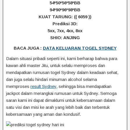
54*50*56*58*BB
94*90*96*98*BB
KUAT TARUNG: (( 6059 ))
Prediksi 3D:
5xx, 7xx, 4xx, 8xx
SHIO: ANJING
BACA JUGA :
DATA KELUARAN TOGEL SYDNEY
Dalam situasi pribadi seperti ini, kami berharap bahwa para
kawan ahli master Jitu, untuk selalu memproses dan
mendapatkan rumusan togel Sydney dalam keadaan sehat,
dan juga selalu hindari minuman alcohol selama
memproses
result Sydney
, sehingga bisa mendapatkan
jackpot dalam merangkai rumusan untuk Sydney. Semoga
saran kami ini dapat dimaklumi untuk kebersamaan dalam
satu visi dan misi ke arah yang lebih baik dan terbentuk
kebersamaan yang aman dan kondusif.