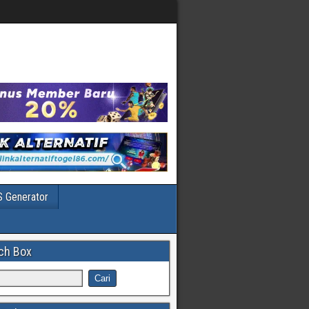
 Generator
ch Box