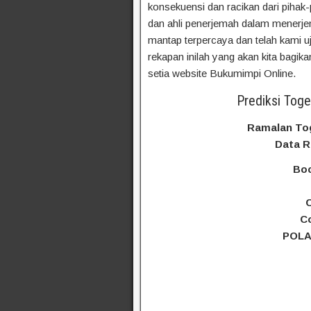
konsekuensi dan racikan dari pihak-
dan ahli penerjemah dalam menerje
mantap terpercaya dan telah kami uji
rekapan inilah yang akan kita bagi
setia website Bukumimpi Online.
Prediksi Toge
Ramalan Toge
Data R
Boc
C
Co
POLA