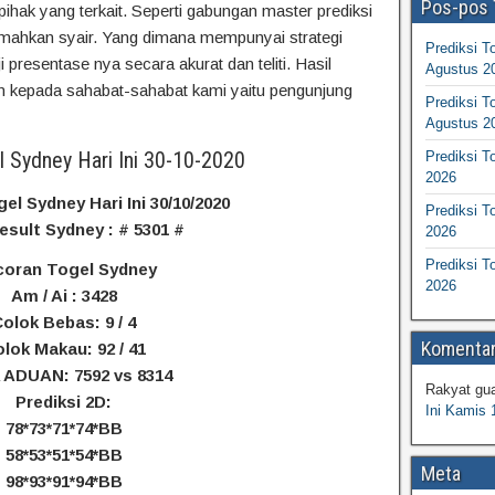
Pos-pos 
pihak yang terkait. Seperti gabungan master prediksi
mahkan syair. Yang dimana mempunyai strategi
Prediksi T
 presentase nya secara akurat dan teliti. Hasil
Agustus 2
kan kepada sahabat-sahabat kami yaitu pengunjung
Prediksi T
Agustus 2
l Sydney Hari Ini 30-10-2020
Prediksi T
2026
l Sydney Hari Ini 30/10/2020
Prediksi T
esult Sydney : # 5301 #
2026
Prediksi T
oran Togel Sydney
2026
Am / Ai : 3428
olok Bebas: 9 / 4
Komentar
lok Makau: 92 / 41
 ADUAN: 7592 vs 8314
Rakyat gu
Prediksi 2D:
Ini Kamis
78*73*71*74*BB
58*53*51*54*BB
Meta
98*93*91*94*BB