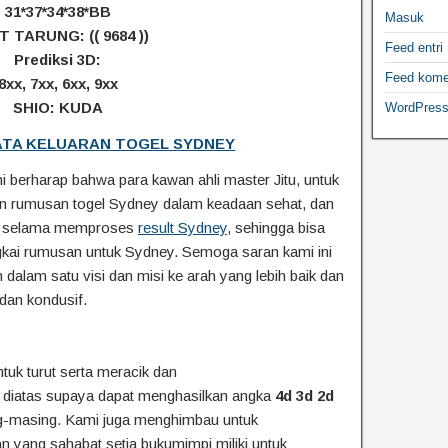
31*37*34*38*BB
Masuk
 TARUNG: (( 9684 ))
Feed entri
Prediksi 3D:
Feed kome
8xx, 7xx, 6xx, 9xx
SHIO: KUDA
WordPress
ATA KELUARAN TOGEL SYDNEY
ami berharap bahwa para kawan ahli master Jitu, untuk
 rumusan togel Sydney dalam keadaan sehat, dan
hol selama memproses
result Sydney
, sehingga bisa
kai rumusan untuk Sydney. Semoga saran kami ini
dalam satu visi dan misi ke arah yang lebih baik dan
dan kondusif.
k turut serta meracik dan
 diatas supaya dapat menghasilkan angka
4d 3d 2d
ing-masing. Kami juga menghimbau untuk
yang sahabat setia bukumimpi miliki untuk