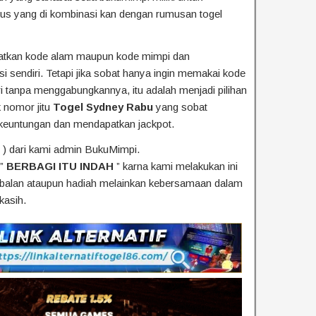
mus yang di kombinasi kan dengan rumusan togel
patkan kode alam maupun kode mimpi dan
 sendiri. Tetapi jika sobat hanya ingin memakai kode
ri tanpa menggabungkannya, itu adalah menjadi pilihan
 nomor jitu
Togel Sydney Rabu
yang sobat
 keuntungan dan mendapatkan jackpot.
 ) dari kami admin BukuMimpi.
 ”
BERBAGI ITU INDAH
” karna kami melakukan ini
balan ataupun hadiah melainkan kebersamaan dalam
kasih.