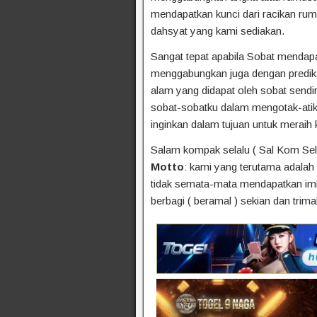
mendapatkan kunci dari racikan ru
dahsyat yang kami sediakan.
Sangat tepat apabila Sobat menda
menggabungkan juga dengan prediksi
alam yang didapat oleh sobat sendi
sobat-sobatku dalam mengotak-atik
inginkan dalam tujuan untuk meraih
Salam kompak selalu ( Sal Kom Sel
Motto
: kami yang terutama adalah
tidak semata-mata mendapatkan im
berbagi ( beramal ) sekian dan trima