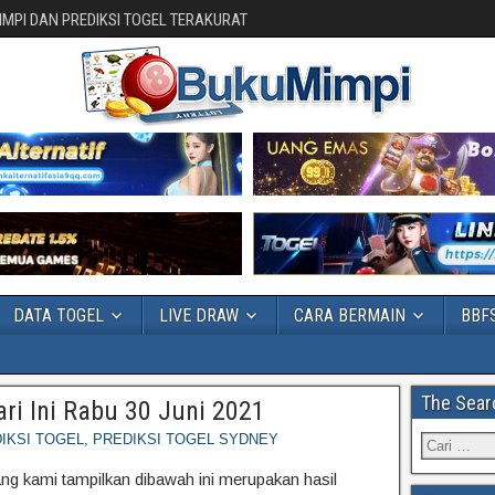
IMPI DAN PREDIKSI TOGEL TERAKURAT
DATA TOGEL
LIVE DRAW
CARA BERMAIN
BBFS
The Sear
ari Ini Rabu 30 Juni 2021
IKSI TOGEL
,
PREDIKSI TOGEL SYDNEY
ng kami tampilkan dibawah ini merupakan hasil