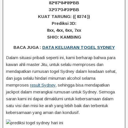
82*87*84*89*BB
32*37*34*39*BB
KUAT TARUNG: (( 8374 ))
Prediksi 3D:
8xx, 4xx, 6xx, 7xx
SHIO: KAMBING
BACA JUGA :
DATA KELUARAN TOGEL SYDNEY
Dalam situasi pribadi seperti ini, kami berharap bahwa para
kawan ahli master Jitu, untuk selalu memproses dan
mendapatkan rumusan togel Sydney dalam keadaan sehat,
dan juga selalu hindari minuman alcohol selama
memproses
result Sydney
, sehingga bisa mendapatkan
jackpot dalam merangkai rumusan untuk Sydney. Semoga
saran kami ini dapat dimaklumi untuk kebersamaan dalam
satu visi dan misi ke arah yang lebih baik dan terbentuk
kebersamaan yang aman dan kondusif.