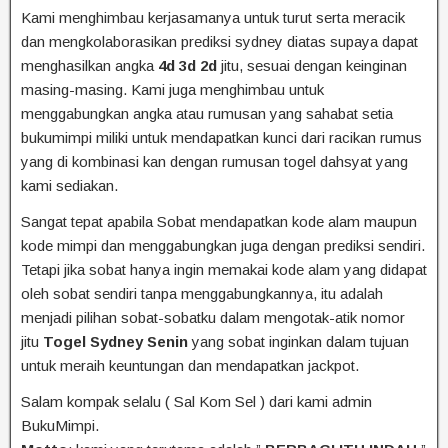
Kami menghimbau kerjasamanya untuk turut serta meracik
dan mengkolaborasikan prediksi sydney diatas supaya dapat
menghasilkan angka
4d 3d 2d
jitu, sesuai dengan keinginan
masing-masing. Kami juga menghimbau untuk
menggabungkan angka atau rumusan yang sahabat setia
bukumimpi miliki untuk mendapatkan kunci dari racikan rumus
yang di kombinasi kan dengan rumusan togel dahsyat yang
kami sediakan.
Sangat tepat apabila Sobat mendapatkan kode alam maupun
kode mimpi dan menggabungkan juga dengan prediksi sendiri.
Tetapi jika sobat hanya ingin memakai kode alam yang didapat
oleh sobat sendiri tanpa menggabungkannya, itu adalah
menjadi pilihan sobat-sobatku dalam mengotak-atik nomor
jitu
Togel Sydney Senin
yang sobat inginkan dalam tujuan
untuk meraih keuntungan dan mendapatkan jackpot.
Salam kompak selalu ( Sal Kom Sel ) dari kami admin
BukuMimpi.