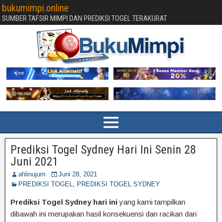
bukumimpi.online
SUMBER TAFSIR MIMPI DAN PREDIKSI TOGEL TERAKURAT
Prediksi Togel Sydney Hari Ini Senin 28
Juni 2021
ahlinujum
Juni 28, 2021
PREDIKSI TOGEL
,
PREDIKSI TOGEL SYDNEY
Prediksi Togel Sydney hari ini
yang kami tampilkan
dibawah ini merupakan hasil konsekuensi dan racikan dari