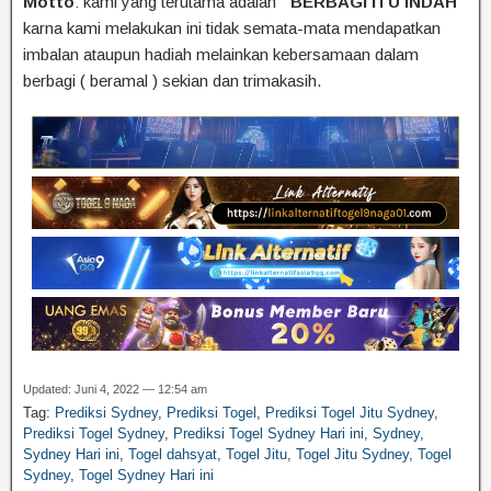
Motto
: kami yang terutama adalah ”
BERBAGI ITU INDAH
”
karna kami melakukan ini tidak semata-mata mendapatkan
imbalan ataupun hadiah melainkan kebersamaan dalam
berbagi ( beramal ) sekian dan trimakasih.
Updated: Juni 4, 2022 — 12:54 am
Tag:
Prediksi Sydney
,
Prediksi Togel
,
Prediksi Togel Jitu Sydney
,
Prediksi Togel Sydney
,
Prediksi Togel Sydney Hari ini
,
Sydney
,
Sydney Hari ini
,
Togel dahsyat
,
Togel Jitu
,
Togel Jitu Sydney
,
Togel
Sydney
,
Togel Sydney Hari ini