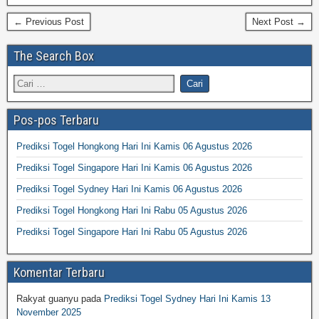
← Previous Post
Next Post →
The Search Box
Pos-pos Terbaru
Prediksi Togel Hongkong Hari Ini Kamis 06 Agustus 2026
Prediksi Togel Singapore Hari Ini Kamis 06 Agustus 2026
Prediksi Togel Sydney Hari Ini Kamis 06 Agustus 2026
Prediksi Togel Hongkong Hari Ini Rabu 05 Agustus 2026
Prediksi Togel Singapore Hari Ini Rabu 05 Agustus 2026
Komentar Terbaru
Rakyat guanyu
pada
Prediksi Togel Sydney Hari Ini Kamis 13
November 2025