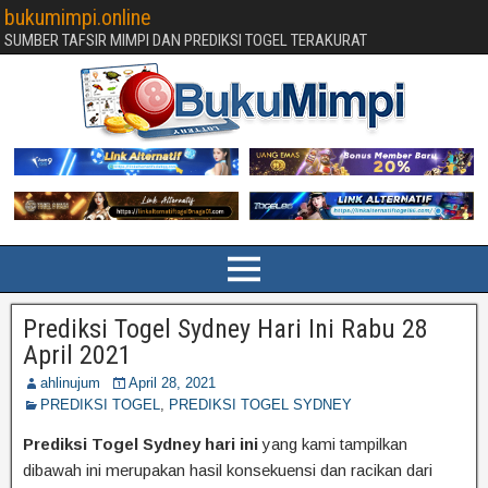
bukumimpi.online
SUMBER TAFSIR MIMPI DAN PREDIKSI TOGEL TERAKURAT
Prediksi Togel Sydney Hari Ini Rabu 28
April 2021
ahlinujum
April 28, 2021
PREDIKSI TOGEL
,
PREDIKSI TOGEL SYDNEY
Prediksi Togel Sydney hari ini
yang kami tampilkan
dibawah ini merupakan hasil konsekuensi dan racikan dari