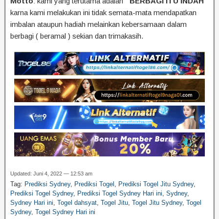
Motto
: kami yang terutama adalah ”
BERBAGI ITU INDAH
”
karna kami melakukan ini tidak semata-mata mendapatkan
imbalan ataupun hadiah melainkan kebersamaan dalam
berbagi ( beramal ) sekian dan trimakasih.
Updated: Juni 4, 2022 — 12:53 am
Tag:
Prediksi Sydney
,
Prediksi Togel
,
Prediksi Togel Jitu Sydney
,
Prediksi Togel Sydney
,
Prediksi Togel Sydney Hari ini
,
Sydney
,
Sydney Hari ini
,
Togel dahsyat
,
Togel Jitu
,
Togel Jitu Sydney
,
Togel
Sydney
,
Togel Sydney Hari ini