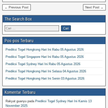
← Previous Post
Next Post →
The Search Box
Pos-pos Terbaru
Prediksi Togel Hongkong Hari Ini Rabu 05 Agustus 2026
Prediksi Togel Singapore Hari Ini Rabu 05 Agustus 2026
Prediksi Togel Sydney Hari Ini Rabu 05 Agustus 2026
Prediksi Togel Hongkong Hari Ini Selasa 04 Agustus 2026
Prediksi Togel Hongkong Hari Ini Senin 03 Agustus 2026
Komentar Terbaru
Rakyat guanyu
pada
Prediksi Togel Sydney Hari Ini Kamis 13
November 2025