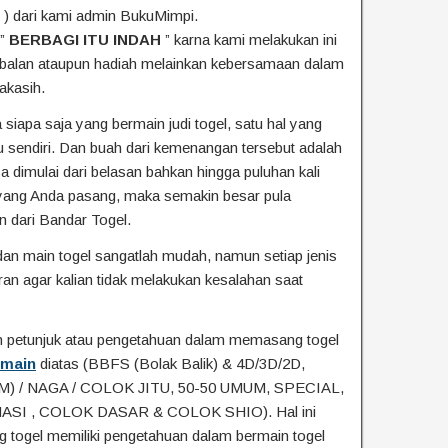
 ) dari kami admin BukuMimpi.
 ”
BERBAGI ITU INDAH
” karna kami melakukan ini
balan ataupun hadiah melainkan kebersamaan dalam
akasih.
 siapa saja yang bermain judi togel, satu hal yang
 sendiri. Dan buah dari kemenangan tersebut adalah
a dimulai dari belasan bahkan hingga puluhan kali
an yang Anda pasang, maka semakin besar pula
 dari Bandar Togel.
g dan main togel sangatlah mudah, namun setiap jenis
ran agar kalian tidak melakukan kesalahan saat
n petunjuk atau pengetahuan dalam memasang togel
rmain
diatas (BBFS (Bolak Balik) & 4D/3D/2D,
) / NAGA / COLOK JITU, 50-50 UMUM, SPECIAL,
SI , COLOK DASAR & COLOK SHIO). Hal ini
 togel memiliki pengetahuan dalam bermain togel