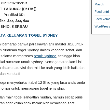
82*89*87*85*BB
Masuk
 TARUNG: (( 6175 ))
Feed entri
Prediksi 3D:
Feed kome
5xx, 3xx, 2xx, 6xx
SHIO: KERBAU
WordPress
ATA KELUARAN TOGEL SYDNEY
ami berharap bahwa para kawan ahli master Jitu, untuk
 rumusan togel Sydney dalam keadaan sehat, dan
hol selama memproses
result Sydney
, sehingga bisa
kai rumusan untuk Sydney. Semoga saran kami ini
dalam satu visi dan misi ke arah yang lebih baik dan
dan kondusif.
 menyediakan tabel 12 Shio yang bisa anda-anda
 nomor untuk memasang togel jenis shio.
g dan main togel sangatlah mudah, namun setiap jenis
ran agar kalian tidak melakukan kesalahan saat