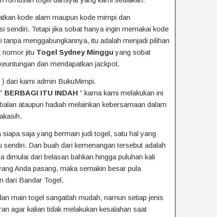
patkan kode alam maupun kode mimpi dan
 sendiri. Tetapi jika sobat hanya ingin memakai kode
ri tanpa menggabungkannya, itu adalah menjadi pilihan
 nomor jitu
Togel Sydney Minggu
yang sobat
 keuntungan dan mendapatkan jackpot.
 ) dari kami admin BukuMimpi.
 ”
BERBAGI ITU INDAH
” karna kami melakukan ini
balan ataupun hadiah melainkan kebersamaan dalam
akasih.
 siapa saja yang bermain judi togel, satu hal yang
 sendiri. Dan buah dari kemenangan tersebut adalah
a dimulai dari belasan bahkan hingga puluhan kali
an yang Anda pasang, maka semakin besar pula
 dari Bandar Togel.
g dan main togel sangatlah mudah, namun setiap jenis
ran agar kalian tidak melakukan kesalahan saat