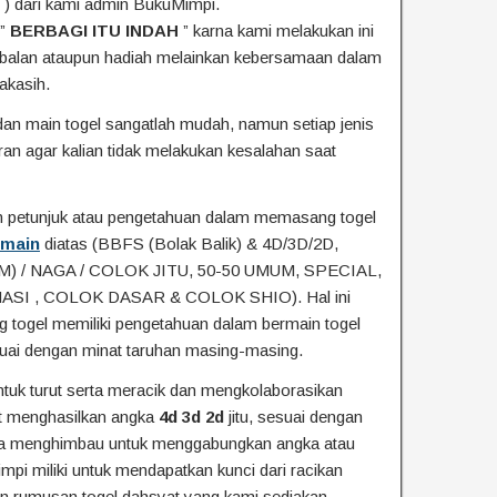
 ) dari kami admin BukuMimpi.
 ”
BERBAGI ITU INDAH
” karna kami melakukan ini
balan ataupun hadiah melainkan kebersamaan dalam
akasih.
g dan main togel sangatlah mudah, namun setiap jenis
ran agar kalian tidak melakukan kesalahan saat
n petunjuk atau pengetahuan dalam memasang togel
rmain
diatas (BBFS (Bolak Balik) & 4D/3D/2D,
) / NAGA / COLOK JITU, 50-50 UMUM, SPECIAL,
SI , COLOK DASAR & COLOK SHIO). Hal ini
 togel memiliki pengetahuan dalam bermain togel
suai dengan minat taruhan masing-masing.
uk turut serta meracik dan mengkolaborasikan
at menghasilkan angka
4d 3d 2d
jitu, sesuai dengan
ga menghimbau untuk menggabungkan angka atau
pi miliki untuk mendapatkan kunci dari racikan
n rumusan togel dahsyat yang kami sediakan.