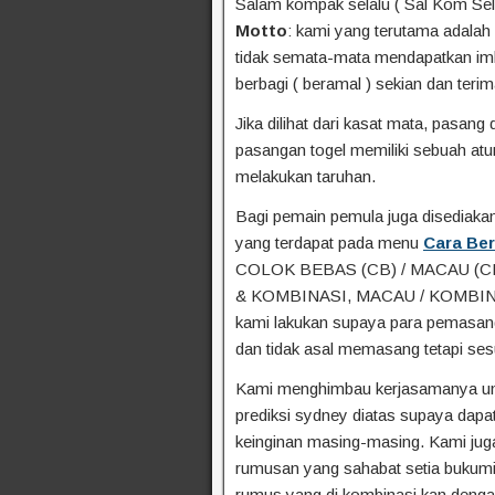
Salam kompak selalu ( Sal Kom Sel
Motto
: kami yang terutama adalah
tidak semata-mata mendapatkan im
berbagi ( beramal ) sekian dan terim
Jika dilihat dari kasat mata, pasan
pasangan togel memiliki sebuah atu
melakukan taruhan.
Bagi pemain pemula juga disediaka
yang terdapat pada menu
Cara Be
COLOK BEBAS (CB) / MACAU (CM
& KOMBINASI, MACAU / KOMBINA
kami lakukan supaya para pemasang
dan tidak asal memasang tetapi se
Kami menghimbau kerjasamanya unt
prediksi sydney diatas supaya dap
keinginan masing-masing. Kami ju
rumusan yang sahabat setia bukumim
rumus yang di kombinasi kan denga