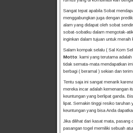
Sangat tepat apabila Sobat menda
menggabungkan juga dengan prediksi
alam yang didapat oleh sobat sendi
sobat-sobatku dalam mengotak-atik
inginkan dalam tujuan untuk meraih
Salam kompak selalu ( Sal Kom Sel
Motto
: kami yang terutama adalah
tidak semata-mata mendapatkan im
berbagi ( beramal ) sekian dan terim
Tentu saja ini sangat menarik karena
mereka incar adalah kemenangan itu
keuntungan yang berlipat ganda. Bis
lipat. Semakin tinggi resiko taruh
keuntungan yang bisa Anda dapatkan
Jika dilihat dari kasat mata, pasan
pasangan togel memiliki sebuah atu