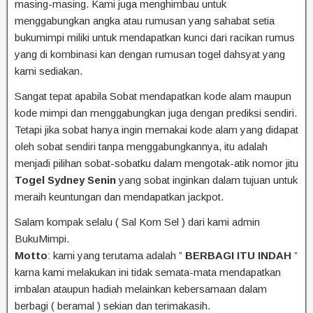
masing-masing. Kami juga menghimbau untuk
menggabungkan angka atau rumusan yang sahabat setia
bukumimpi miliki untuk mendapatkan kunci dari racikan rumus
yang di kombinasi kan dengan rumusan togel dahsyat yang
kami sediakan.
Sangat tepat apabila Sobat mendapatkan kode alam maupun
kode mimpi dan menggabungkan juga dengan prediksi sendiri.
Tetapi jika sobat hanya ingin memakai kode alam yang didapat
oleh sobat sendiri tanpa menggabungkannya, itu adalah
menjadi pilihan sobat-sobatku dalam mengotak-atik nomor jitu
Togel Sydney Senin
yang sobat inginkan dalam tujuan untuk
meraih keuntungan dan mendapatkan jackpot.
Salam kompak selalu ( Sal Kom Sel ) dari kami admin
BukuMimpi.
Motto
: kami yang terutama adalah ”
BERBAGI ITU INDAH
”
karna kami melakukan ini tidak semata-mata mendapatkan
imbalan ataupun hadiah melainkan kebersamaan dalam
berbagi ( beramal ) sekian dan terimakasih.