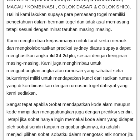
MACAU / KOMBINASI , COLOK DASAR & COLOK SHIO).
Hal ini kami lakukan supaya para pemasang togel memiliki
pengetahuan dalam bermain togel dan tidak asal memasang
tetapi sesuai dengan minat taruhan masing-masing.
Kami menghimbau kerjasamanya untuk turut serta meracik
dan mengkolaborasikan prediksi sydney diatas supaya dapat
menghasilkan angka
4d 3d 2d
jitu, sesuai dengan keinginan
masing-masing. Kami juga menghimbau untuk
menggabungkan angka atau rumusan yang sahabat setia
bukumimpi miliki untuk mendapatkan kunci dari racikan rumus
yang di kombinasi kan dengan rumusan togel dahsyat yang
kami sediakan.
Sangat tepat apabila Sobat mendapatkan kode alam maupun
kode mimpi dan menggabungkan juga dengan prediksi sendiri.
Tetapi jika sobat hanya ingin memakai kode alam yang didapat
oleh sobat sendiri tanpa menggabungkannya, itu adalah
menjadi pilihan sobat-sobatku dalam mengotak-atik nomor jitu