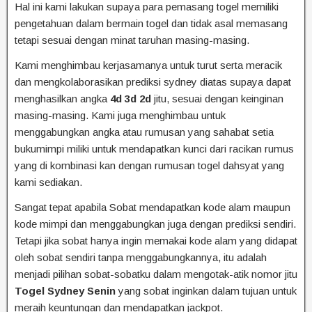
Hal ini kami lakukan supaya para pemasang togel memiliki
pengetahuan dalam bermain togel dan tidak asal memasang
tetapi sesuai dengan minat taruhan masing-masing.
Kami menghimbau kerjasamanya untuk turut serta meracik
dan mengkolaborasikan prediksi sydney diatas supaya dapat
menghasilkan angka
4d 3d 2d
jitu, sesuai dengan keinginan
masing-masing. Kami juga menghimbau untuk
menggabungkan angka atau rumusan yang sahabat setia
bukumimpi miliki untuk mendapatkan kunci dari racikan rumus
yang di kombinasi kan dengan rumusan togel dahsyat yang
kami sediakan.
Sangat tepat apabila Sobat mendapatkan kode alam maupun
kode mimpi dan menggabungkan juga dengan prediksi sendiri.
Tetapi jika sobat hanya ingin memakai kode alam yang didapat
oleh sobat sendiri tanpa menggabungkannya, itu adalah
menjadi pilihan sobat-sobatku dalam mengotak-atik nomor jitu
Togel Sydney Senin
yang sobat inginkan dalam tujuan untuk
meraih keuntungan dan mendapatkan jackpot.