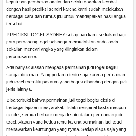
keputusan pembelian angka dan selalu cocokan kembali
dengan hasil prediksi sendiri karena kami sudah melakukan
berbagai cara dan rumus jitu untuk mendapatkan hasil angka
tersebut.
PREDIKSI TOGEL SYDNEY setiap hari kami sediakan bagi
para pemasang togel sehingga memudahkan anda-anda
sekalian mencari angka yang diinginkan dalam
perumusannya.
Ada banyak alasan mengapa permainan judi togel begitu
sangat digemari. Yang pertama tentu saja karena permainan
judi togel memiliki pasaran yang bagus dibanding dengan judi
jenis lainnya.
Bisa terbukti bahwa permainan judi togel begitu eksis di
berbagai lapisan masyarakat. Tidak mengenal kasta maupun
gender, semua berbaur menjadi satu dalam permainan judi
togel. Alasan yang kedua tentu karena permainan judi togel
menawarkan keuntungan yang nyata. Setiap siapa saja yang