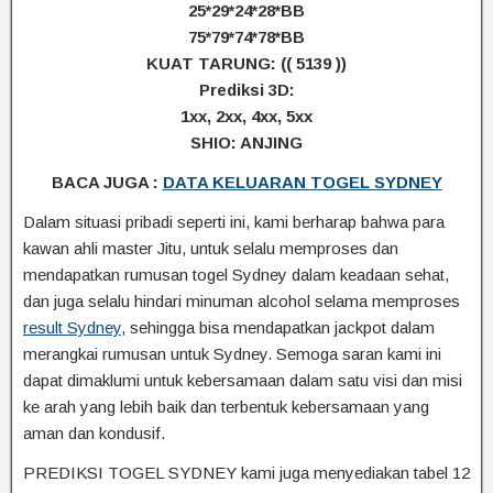
25*29*24*28*BB
75*79*74*78*BB
KUAT TARUNG: (( 5139 ))
Prediksi 3D:
1xx, 2xx, 4xx, 5xx
SHIO: ANJING
BACA JUGA :
DATA KELUARAN TOGEL SYDNEY
Dalam situasi pribadi seperti ini, kami berharap bahwa para
kawan ahli master Jitu, untuk selalu memproses dan
mendapatkan rumusan togel Sydney dalam keadaan sehat,
dan juga selalu hindari minuman alcohol selama memproses
result Sydney
, sehingga bisa mendapatkan jackpot dalam
merangkai rumusan untuk Sydney. Semoga saran kami ini
dapat dimaklumi untuk kebersamaan dalam satu visi dan misi
ke arah yang lebih baik dan terbentuk kebersamaan yang
aman dan kondusif.
PREDIKSI TOGEL SYDNEY kami juga menyediakan tabel 12