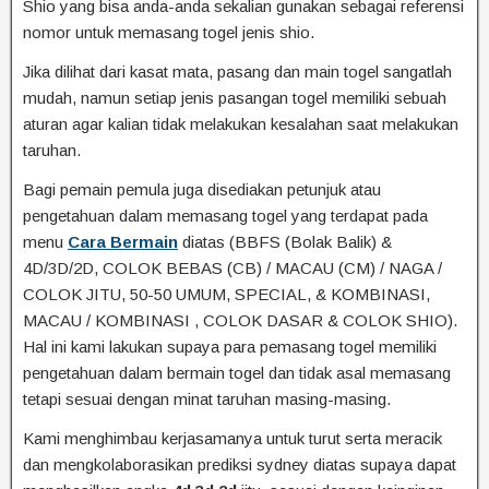
Shio yang bisa anda-anda sekalian gunakan sebagai referensi
nomor untuk memasang togel jenis shio.
Jika dilihat dari kasat mata, pasang dan main togel sangatlah
mudah, namun setiap jenis pasangan togel memiliki sebuah
aturan agar kalian tidak melakukan kesalahan saat melakukan
taruhan.
Bagi pemain pemula juga disediakan petunjuk atau
pengetahuan dalam memasang togel yang terdapat pada
menu
Cara Bermain
diatas (BBFS (Bolak Balik) &
4D/3D/2D, COLOK BEBAS (CB) / MACAU (CM) / NAGA /
COLOK JITU, 50-50 UMUM, SPECIAL, & KOMBINASI,
MACAU / KOMBINASI , COLOK DASAR & COLOK SHIO).
Hal ini kami lakukan supaya para pemasang togel memiliki
pengetahuan dalam bermain togel dan tidak asal memasang
tetapi sesuai dengan minat taruhan masing-masing.
Kami menghimbau kerjasamanya untuk turut serta meracik
dan mengkolaborasikan prediksi sydney diatas supaya dapat