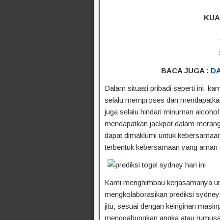
KUAT
BACA JUGA :
D
Dalam situasi pribadi seperti ini, k
selalu memproses dan mendapatkan
juga selalu hindari minuman alco
mendapatkan jackpot dalam merang
dapat dimaklumi untuk kebersamaan 
terbentuk kebersamaan yang aman 
Kami menghimbau kerjasamanya untu
mengkolaborasikan prediksi sydney
jitu, sesuai dengan keinginan mas
menggabungkan angka atau rumusan 