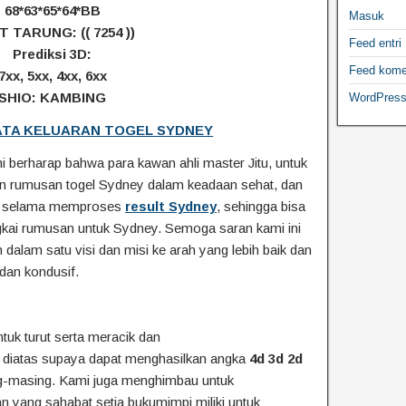
68*63*65*64*BB
Masuk
 TARUNG: (( 7254 ))
Feed entri
Prediksi 3D:
Feed kome
7xx, 5xx, 4xx, 6xx
SHIO: KAMBING
WordPress
ATA KELUARAN TOGEL SYDNEY
ami berharap bahwa para kawan ahli master Jitu, untuk
 rumusan togel Sydney dalam keadaan sehat, dan
hol selama memproses
result Sydney
, sehingga bisa
kai rumusan untuk Sydney. Semoga saran kami ini
dalam satu visi dan misi ke arah yang lebih baik dan
dan kondusif.
k turut serta meracik dan
 diatas supaya dapat menghasilkan angka
4d 3d 2d
ing-masing. Kami juga menghimbau untuk
yang sahabat setia bukumimpi miliki untuk