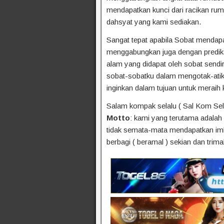
mendapatkan kunci dari racikan ru
dahsyat yang kami sediakan.
Sangat tepat apabila Sobat menda
menggabungkan juga dengan prediksi
alam yang didapat oleh sobat sendi
sobat-sobatku dalam mengotak-atik
inginkan dalam tujuan untuk meraih
Salam kompak selalu ( Sal Kom Sel
Motto
: kami yang terutama adalah
tidak semata-mata mendapatkan im
berbagi ( beramal ) sekian dan trima