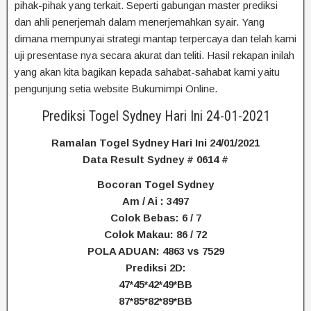
pihak-pihak yang terkait. Seperti gabungan master prediksi
dan ahli penerjemah dalam menerjemahkan syair. Yang
dimana mempunyai strategi mantap terpercaya dan telah kami
uji presentase nya secara akurat dan teliti. Hasil rekapan inilah
yang akan kita bagikan kepada sahabat-sahabat kami yaitu
pengunjung setia website Bukumimpi Online.
Prediksi Togel Sydney Hari Ini 24-01-2021
Ramalan Togel Sydney Hari Ini 24/01/2021
Data Result Sydney # 0614 #
Bocoran Togel Sydney
Am / Ai : 3497
Colok Bebas: 6 / 7
Colok Makau: 86 / 72
POLA ADUAN: 4863 vs 7529
Prediksi 2D:
47*45*42*49*BB
87*85*82*89*BB