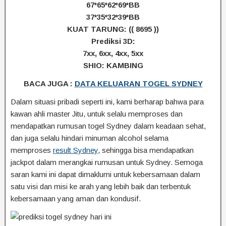
67*65*62*69*BB
37*35*32*39*BB
KUAT TARUNG: (( 8695 ))
Prediksi 3D:
7xx, 6xx, 4xx, 5xx
SHIO: KAMBING
BACA JUGA :
DATA KELUARAN TOGEL SYDNEY
Dalam situasi pribadi seperti ini, kami berharap bahwa para
kawan ahli master Jitu, untuk selalu memproses dan
mendapatkan rumusan togel Sydney dalam keadaan sehat,
dan juga selalu hindari minuman alcohol selama
memproses
result Sydney
, sehingga bisa mendapatkan
jackpot dalam merangkai rumusan untuk Sydney. Semoga
saran kami ini dapat dimaklumi untuk kebersamaan dalam
satu visi dan misi ke arah yang lebih baik dan terbentuk
kebersamaan yang aman dan kondusif.