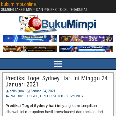
bukumimpi.online
SUMBER TAFSIR MIMPI DAN PREDIKSI TOGEL TERAKURAT
Prediksi Togel Sydney Hari Ini Minggu 24
Januari 2021
ahlinujum
Januari 24, 2021
PREDIKSI TOGEL
,
PREDIKSI TOGEL SYDNEY
Prediksi Togel Sydney hari ini
yang kami tampilkan
dibawah ini merupakan hasil konsekuensi dan racikan dari