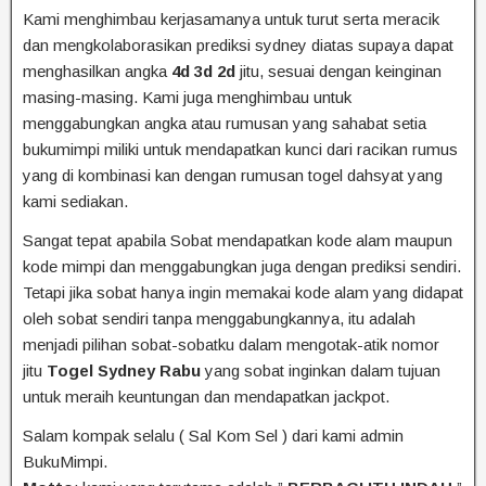
Kami menghimbau kerjasamanya untuk turut serta meracik
dan mengkolaborasikan prediksi sydney diatas supaya dapat
menghasilkan angka
4d 3d 2d
jitu, sesuai dengan keinginan
masing-masing. Kami juga menghimbau untuk
menggabungkan angka atau rumusan yang sahabat setia
bukumimpi miliki untuk mendapatkan kunci dari racikan rumus
yang di kombinasi kan dengan rumusan togel dahsyat yang
kami sediakan.
Sangat tepat apabila Sobat mendapatkan kode alam maupun
kode mimpi dan menggabungkan juga dengan prediksi sendiri.
Tetapi jika sobat hanya ingin memakai kode alam yang didapat
oleh sobat sendiri tanpa menggabungkannya, itu adalah
menjadi pilihan sobat-sobatku dalam mengotak-atik nomor
jitu
Togel Sydney Rabu
yang sobat inginkan dalam tujuan
untuk meraih keuntungan dan mendapatkan jackpot.
Salam kompak selalu ( Sal Kom Sel ) dari kami admin
BukuMimpi.