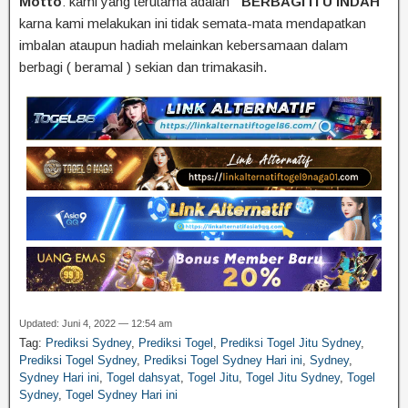
Motto
: kami yang terutama adalah ”
BERBAGI ITU INDAH
”
karna kami melakukan ini tidak semata-mata mendapatkan
imbalan ataupun hadiah melainkan kebersamaan dalam
berbagi ( beramal ) sekian dan trimakasih.
Updated: Juni 4, 2022 — 12:54 am
Tag:
Prediksi Sydney
,
Prediksi Togel
,
Prediksi Togel Jitu Sydney
,
Prediksi Togel Sydney
,
Prediksi Togel Sydney Hari ini
,
Sydney
,
Sydney Hari ini
,
Togel dahsyat
,
Togel Jitu
,
Togel Jitu Sydney
,
Togel
Sydney
,
Togel Sydney Hari ini