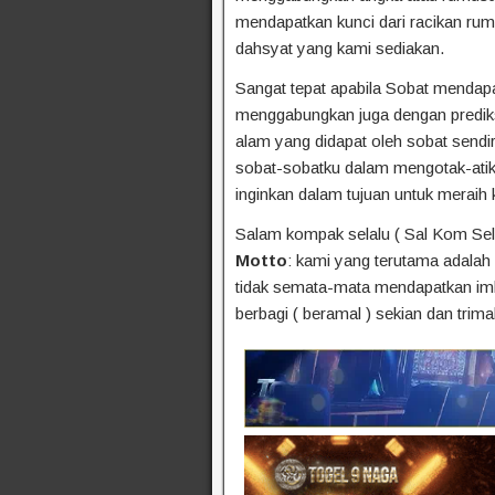
mendapatkan kunci dari racikan ru
dahsyat yang kami sediakan.
Sangat tepat apabila Sobat menda
menggabungkan juga dengan prediksi
alam yang didapat oleh sobat sendi
sobat-sobatku dalam mengotak-atik
inginkan dalam tujuan untuk meraih
Salam kompak selalu ( Sal Kom Sel
Motto
: kami yang terutama adalah
tidak semata-mata mendapatkan im
berbagi ( beramal ) sekian dan trima