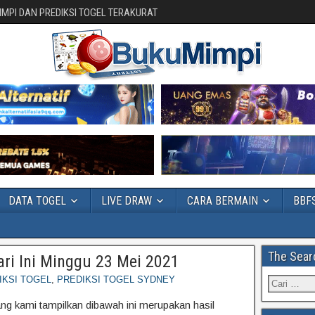
IMPI DAN PREDIKSI TOGEL TERAKURAT
DATA TOGEL
LIVE DRAW
CARA BERMAIN
BBFS
The Sear
ari Ini Minggu 23 Mei 2021
IKSI TOGEL
,
PREDIKSI TOGEL SYDNEY
ng kami tampilkan dibawah ini merupakan hasil