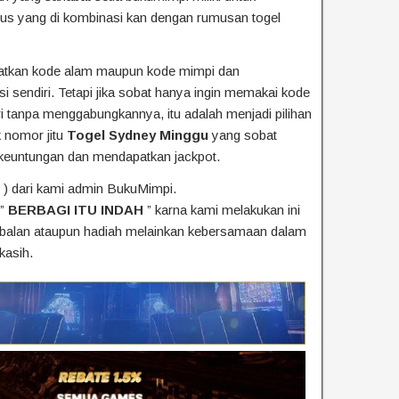
mus yang di kombinasi kan dengan rumusan togel
patkan kode alam maupun kode mimpi dan
 sendiri. Tetapi jika sobat hanya ingin memakai kode
ri tanpa menggabungkannya, itu adalah menjadi pilihan
 nomor jitu
Togel Sydney Minggu
yang sobat
 keuntungan dan mendapatkan jackpot.
 ) dari kami admin BukuMimpi.
 ”
BERBAGI ITU INDAH
” karna kami melakukan ini
balan ataupun hadiah melainkan kebersamaan dalam
kasih.