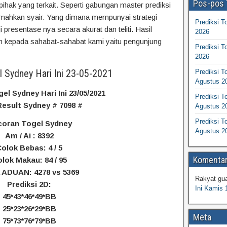
Pos-pos 
pihak yang terkait. Seperti gabungan master prediksi
mahkan syair. Yang dimana mempunyai strategi
Prediksi T
 presentase nya secara akurat dan teliti. Hasil
2026
kan kepada sahabat-sahabat kami yaitu pengunjung
Prediksi T
2026
l Sydney Hari Ini 23-05-2021
Prediksi T
Agustus 2
l Sydney Hari Ini 23/05/2021
Prediksi T
esult Sydney # 7098 #
Agustus 2
Prediksi T
oran Togel Sydney
Agustus 2
Am / Ai : 8392
olok Bebas: 4 / 5
Komentar
lok Makau: 84 / 95
 ADUAN: 4278 vs 5369
Rakyat gu
Prediksi 2D:
Ini Kamis
45*43*46*49*BB
25*23*26*29*BB
Meta
75*73*76*79*BB