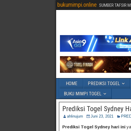
bukumimpi.online
SUMBER TAFSIR M
HOME
PREDIKSI TOGEL
BUKU MIMPI TOGEL
Prediksi Togel Sydney H
ahlinujum
Juni 23, 2021
PRED
Prediksi Togel Sydney hari ini
ya