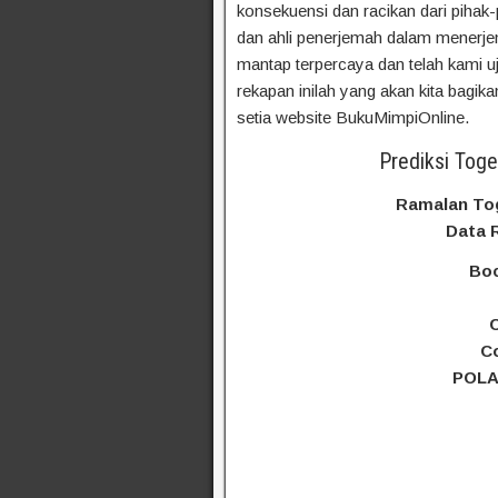
konsekuensi dan racikan dari pihak-
dan ahli penerjemah dalam menerje
mantap terpercaya dan telah kami uji
rekapan inilah yang akan kita bagi
setia website BukuMimpiOnline.
Prediksi Toge
Ramalan Toge
Data R
Boc
C
Co
POLA