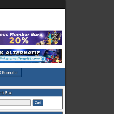
 Generator
ch Box