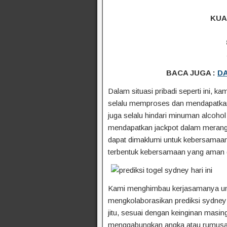
KUAT
BACA JUGA :
D
Dalam situasi pribadi seperti ini, k
selalu memproses dan mendapatkan
juga selalu hindari minuman alco
mendapatkan jackpot dalam merang
dapat dimaklumi untuk kebersamaan 
terbentuk kebersamaan yang aman 
Kami menghimbau kerjasamanya untu
mengkolaborasikan prediksi sydney
jitu, sesuai dengan keinginan mas
menggabungkan angka atau rumusan 