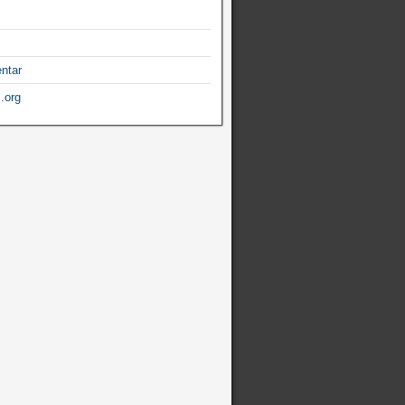
ntar
.org