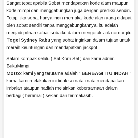
Sangat tepat apabila Sobat mendapatkan kode alam maupun
kode mimpi dan menggabungkan juga dengan prediksi sendiri.
Tetapi jika sobat hanya ingin memakai kode alam yang didapat
oleh sobat sendiri tanpa menggabungkannya, itu adalah
menjadi pilihan sobat-sobatku dalam mengotak-atik nomor jitu
Togel Sydney Rabu
yang sobat inginkan dalam tujuan untuk
meraih keuntungan dan mendapatkan jackpot.
Salam kompak selalu ( Sal Kom Sel ) dari kami admin
BukuMimpi.
Motto
: kami yang terutama adalah ”
BERBAGI ITU INDAH
”
karna kami melakukan ini tidak semata-mata mendapatkan
imbalan ataupun hadiah melainkan kebersamaan dalam
berbagi ( beramal ) sekian dan terimakasih.