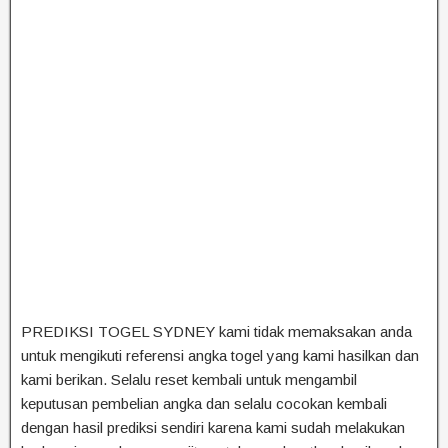
PREDIKSI TOGEL SYDNEY kami tidak memaksakan anda
untuk mengikuti referensi angka togel yang kami hasilkan dan
kami berikan. Selalu reset kembali untuk mengambil
keputusan pembelian angka dan selalu cocokan kembali
dengan hasil prediksi sendiri karena kami sudah melakukan