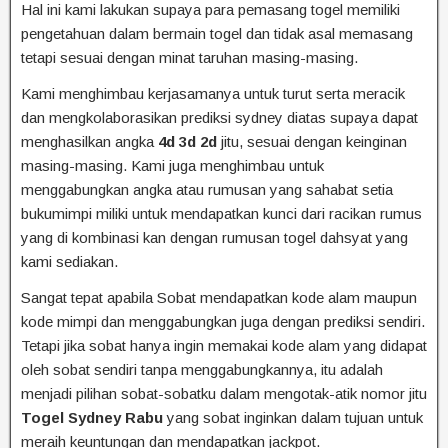
Hal ini kami lakukan supaya para pemasang togel memiliki
pengetahuan dalam bermain togel dan tidak asal memasang
tetapi sesuai dengan minat taruhan masing-masing.
Kami menghimbau kerjasamanya untuk turut serta meracik
dan mengkolaborasikan prediksi sydney diatas supaya dapat
menghasilkan angka
4d 3d 2d
jitu, sesuai dengan keinginan
masing-masing. Kami juga menghimbau untuk
menggabungkan angka atau rumusan yang sahabat setia
bukumimpi miliki untuk mendapatkan kunci dari racikan rumus
yang di kombinasi kan dengan rumusan togel dahsyat yang
kami sediakan.
Sangat tepat apabila Sobat mendapatkan kode alam maupun
kode mimpi dan menggabungkan juga dengan prediksi sendiri.
Tetapi jika sobat hanya ingin memakai kode alam yang didapat
oleh sobat sendiri tanpa menggabungkannya, itu adalah
menjadi pilihan sobat-sobatku dalam mengotak-atik nomor jitu
Togel Sydney Rabu
yang sobat inginkan dalam tujuan untuk
meraih keuntungan dan mendapatkan jackpot.