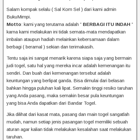
Salam kompak selalu ( Sal Kom Sel ) dari kami admin
BukuMimpi.
Motto
: kami yang terutama adalah ”
BERBAGI ITU INDAH
”
karna kami melakukan ini tidak semata-mata mendapatkan
imbalan ataupun hadiah melainkan kebersamaan dalam
berbagi ( beramal ) sekian dan terimakasih.
Tentu saja ini sangat menarik karena siapa saja yang bermain
judi togel, satu hal yang mereka incar adalah kemenangan itu
sendiri. Dan buah dari kemenangan tersebut adalah
keuntungan yang berlipat ganda. Bisa dimulai dari belasan
bahkan hingga puluhan kali lipat. Semakin tinggi resiko taruhan
yang Anda pasang, maka semakin besar pula keuntungan
yang bisa Anda dapatkan dari Bandar Togel.
Jika dilihat dari kasat mata, pasang dan main togel sangatlah
mudah, namun setiap jenis pasangan togel memiliki sebuah
aturan agar kalian tidak melakukan kesalahan saat melakukan
taruhan.