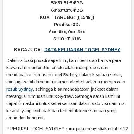
50*53*51*54*BB
60*63*61*64*BB
KUAT TARUNG: (( 1546 ))
Prediksi 3D:
6xx, 8xx, 0xx, 3xx
SHIO: TIKUS
BACA JUGA :
DATA KELUARAN TOGEL SYDNEY
Dalam situasi pribadi seperti ini, kami berharap bahwa para
kawan ahli master Jitu, untuk selalu memproses dan
mendapatkan rumusan togel Sydney dalam keadaan sehat,
dan juga selalu hindari minuman alcohol selama memproses
result Sydney
, sehingga bisa mendapatkan jackpot dalam
merangkai rumusan untuk Sydney. Semoga saran kami ini
dapat dimaklumi untuk kebersamaan dalam satu visi dan misi
ke arah yang lebih baik dan terbentuk kebersamaan yang
aman dan kondusif.
PREDIKSI TOGEL SYDNEY kami juga menyediakan tabel 12