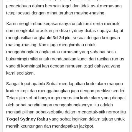
pengetahuan dalam bermain togel dan tidak asal memasang
tetapi sesuai dengan minat taruhan masing-masing.
Kami menghimbau kerjasamanya untuk turut serta meracik
dan mengkolaborasikan prediksi sydney diatas supaya dapat
menghasilkan angka
4d 3d 2d
jitu, sesuai dengan keinginan
masing-masing. Kami juga menghimbau untuk
menggabungkan angka atau rumusan yang sahabat setia
bukumimpi miliki untuk mendapatkan kunci dari racikan rumus
yang di kombinasi kan dengan rumusan togel dahsyat yang
kami sediakan.
Sangat tepat apabila Sobat mendapatkan kode alam maupun
kode mimpi dan menggabungkan juga dengan prediksi sendiri.
Tetapi jika sobat hanya ingin memakai kode alam yang didapat
oleh sobat sendiri tanpa menggabungkannya, itu adalah
menjadi pilihan sobat-sobatku dalam mengotak-atik nomor jitu
Togel Sydney Rabu
yang sobat inginkan dalam tujuan untuk
meraih keuntungan dan mendapatkan jackpot.