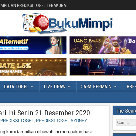
IMPI DAN PREDIKSI TOGEL TERAKURAT
DATA TOGEL
LIVE DRAW
CARA BERMAIN
BBFS
The Sear
ari Ini Senin 21 Desember 2020
PREDIKSI TOGEL
,
PREDIKSI TOGEL SYDNEY
ng kami tampilkan dibawah ini merupakan hasil