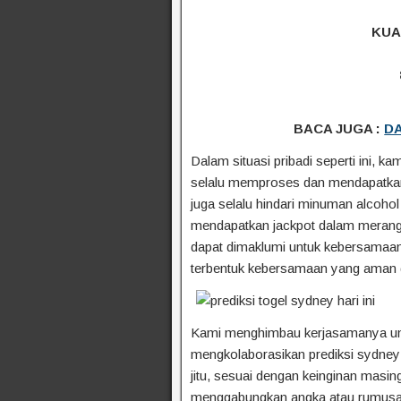
KUAT
BACA JUGA :
D
Dalam situasi pribadi seperti ini, k
selalu memproses dan mendapatkan
juga selalu hindari minuman alco
mendapatkan jackpot dalam merang
dapat dimaklumi untuk kebersamaan 
terbentuk kebersamaan yang aman 
Kami menghimbau kerjasamanya untu
mengkolaborasikan prediksi sydney
jitu, sesuai dengan keinginan mas
menggabungkan angka atau rumusan 