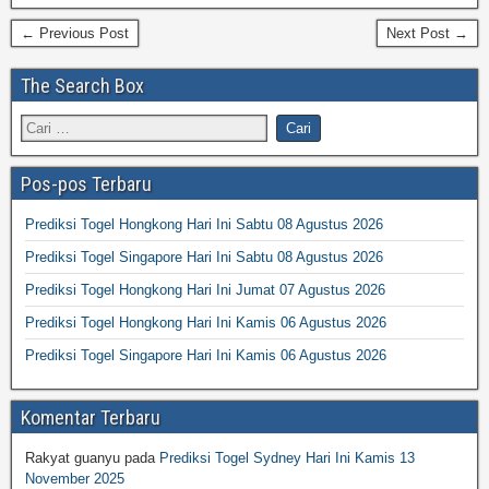
← Previous Post
Next Post →
The Search Box
Pos-pos Terbaru
Prediksi Togel Hongkong Hari Ini Sabtu 08 Agustus 2026
Prediksi Togel Singapore Hari Ini Sabtu 08 Agustus 2026
Prediksi Togel Hongkong Hari Ini Jumat 07 Agustus 2026
Prediksi Togel Hongkong Hari Ini Kamis 06 Agustus 2026
Prediksi Togel Singapore Hari Ini Kamis 06 Agustus 2026
Komentar Terbaru
Rakyat guanyu
pada
Prediksi Togel Sydney Hari Ini Kamis 13
November 2025