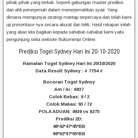
pihak-pihak yang terkait. Seperti gabungan master prediksi
dan ahli penerjemah dalam menerjemahkan syair. Yang
dimana mempunyai strategi mantap terpercaya dan telah kami
uji presentase nya secara akurat dan teliti. Hasil rekapan inilah
yang akan kita bagikan kepada sahabat-sahabat kami yaitu
pengunjung setia website Bukumimpi Online.
Prediksi Togel Sydney Hari Ini 20-10-2020
Ramalan Togel Sydney Hari Ini 20/10/2020
Data Result Sydney : # 7754 #
Bocoran Togel Sydney
Am / Ai : 6837
Colok Bebas: 9 / 2
Colok Makau: 93 / 72
POLA ADUAN: 4936 vs 8275
Prediksi 2D:
48*42*47*45*BB
98*92*97*95*BB