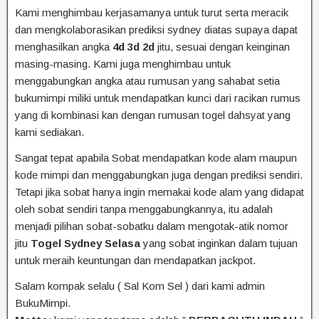
Kami menghimbau kerjasamanya untuk turut serta meracik
dan mengkolaborasikan prediksi sydney diatas supaya dapat
menghasilkan angka
4d 3d 2d
jitu, sesuai dengan keinginan
masing-masing. Kami juga menghimbau untuk
menggabungkan angka atau rumusan yang sahabat setia
bukumimpi miliki untuk mendapatkan kunci dari racikan rumus
yang di kombinasi kan dengan rumusan togel dahsyat yang
kami sediakan.
Sangat tepat apabila Sobat mendapatkan kode alam maupun
kode mimpi dan menggabungkan juga dengan prediksi sendiri.
Tetapi jika sobat hanya ingin memakai kode alam yang didapat
oleh sobat sendiri tanpa menggabungkannya, itu adalah
menjadi pilihan sobat-sobatku dalam mengotak-atik nomor
jitu
Togel Sydney Selasa
yang sobat inginkan dalam tujuan
untuk meraih keuntungan dan mendapatkan jackpot.
Salam kompak selalu ( Sal Kom Sel ) dari kami admin
BukuMimpi.