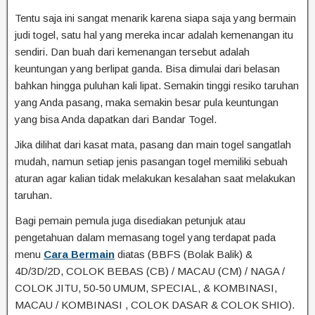
Tentu saja ini sangat menarik karena siapa saja yang bermain
judi togel, satu hal yang mereka incar adalah kemenangan itu
sendiri. Dan buah dari kemenangan tersebut adalah
keuntungan yang berlipat ganda. Bisa dimulai dari belasan
bahkan hingga puluhan kali lipat. Semakin tinggi resiko taruhan
yang Anda pasang, maka semakin besar pula keuntungan
yang bisa Anda dapatkan dari Bandar Togel.
Jika dilihat dari kasat mata, pasang dan main togel sangatlah
mudah, namun setiap jenis pasangan togel memiliki sebuah
aturan agar kalian tidak melakukan kesalahan saat melakukan
taruhan.
Bagi pemain pemula juga disediakan petunjuk atau
pengetahuan dalam memasang togel yang terdapat pada
menu
Cara Bermain
diatas (BBFS (Bolak Balik) &
4D/3D/2D, COLOK BEBAS (CB) / MACAU (CM) / NAGA /
COLOK JITU, 50-50 UMUM, SPECIAL, & KOMBINASI,
MACAU / KOMBINASI , COLOK DASAR & COLOK SHIO).