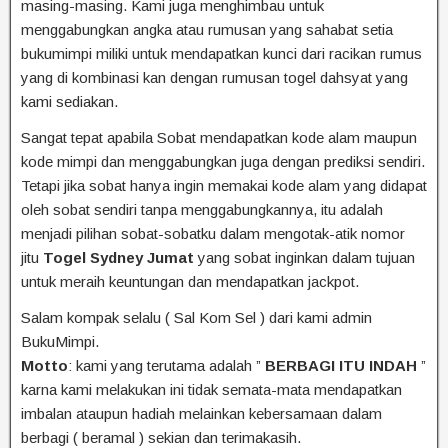
masing-masing. Kami juga menghimbau untuk
menggabungkan angka atau rumusan yang sahabat setia
bukumimpi miliki untuk mendapatkan kunci dari racikan rumus
yang di kombinasi kan dengan rumusan togel dahsyat yang
kami sediakan.
Sangat tepat apabila Sobat mendapatkan kode alam maupun
kode mimpi dan menggabungkan juga dengan prediksi sendiri.
Tetapi jika sobat hanya ingin memakai kode alam yang didapat
oleh sobat sendiri tanpa menggabungkannya, itu adalah
menjadi pilihan sobat-sobatku dalam mengotak-atik nomor
jitu
Togel Sydney Jumat
yang sobat inginkan dalam tujuan
untuk meraih keuntungan dan mendapatkan jackpot.
Salam kompak selalu ( Sal Kom Sel ) dari kami admin
BukuMimpi.
Motto
: kami yang terutama adalah ”
BERBAGI ITU INDAH
”
karna kami melakukan ini tidak semata-mata mendapatkan
imbalan ataupun hadiah melainkan kebersamaan dalam
berbagi ( beramal ) sekian dan terimakasih.