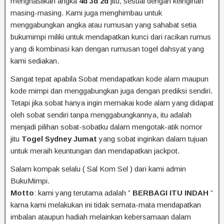
menghasilkan angka
4d 3d 2d
jitu, sesuai dengan keinginan
masing-masing. Kami juga menghimbau untuk
menggabungkan angka atau rumusan yang sahabat setia
bukumimpi miliki untuk mendapatkan kunci dari racikan rumus
yang di kombinasi kan dengan rumusan togel dahsyat yang
kami sediakan.
Sangat tepat apabila Sobat mendapatkan kode alam maupun
kode mimpi dan menggabungkan juga dengan prediksi sendiri.
Tetapi jika sobat hanya ingin memakai kode alam yang didapat
oleh sobat sendiri tanpa menggabungkannya, itu adalah
menjadi pilihan sobat-sobatku dalam mengotak-atik nomor
jitu
Togel Sydney Jumat
yang sobat inginkan dalam tujuan
untuk meraih keuntungan dan mendapatkan jackpot.
Salam kompak selalu ( Sal Kom Sel ) dari kami admin
BukuMimpi.
Motto
: kami yang terutama adalah ”
BERBAGI ITU INDAH
”
karna kami melakukan ini tidak semata-mata mendapatkan
imbalan ataupun hadiah melainkan kebersamaan dalam