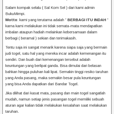
Salam kompak selalu ( Sal Kom Sel ) dari kami admin
BukuMimpi.
Motto
: kami yang terutama adalah ”
BERBAGI ITU INDAH
”
karna kami melakukan ini tidak semata-mata mendapatkan
imbalan ataupun hadiah melainkan kebersamaan dalam
berbagi ( beramal ) sekian dan terimakasih.
Tentu saja ini sangat menarik karena siapa saja yang bermain
judi togel, satu hal yang mereka incar adalah kemenangan itu
sendiri. Dan buah dari kemenangan tersebut adalah
keuntungan yang berlipat ganda. Bisa dimulai dari belasan
bahkan hingga puluhan kali lipat. Semakin tinggi resiko taruhan
yang Anda pasang, maka semakin besar pula keuntungan
yang bisa Anda dapatkan dari Bandar Togel.
Jika dilihat dari kasat mata, pasang dan main togel sangatlah
mudah, namun setiap jenis pasangan togel memiliki sebuah
aturan agar kalian tidak melakukan kesalahan saat melakukan
taruhan.