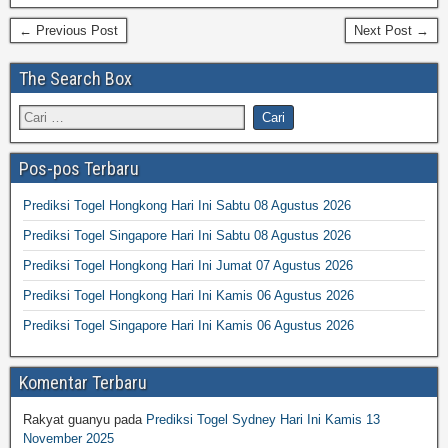
← Previous Post
Next Post →
The Search Box
Pos-pos Terbaru
Prediksi Togel Hongkong Hari Ini Sabtu 08 Agustus 2026
Prediksi Togel Singapore Hari Ini Sabtu 08 Agustus 2026
Prediksi Togel Hongkong Hari Ini Jumat 07 Agustus 2026
Prediksi Togel Hongkong Hari Ini Kamis 06 Agustus 2026
Prediksi Togel Singapore Hari Ini Kamis 06 Agustus 2026
Komentar Terbaru
Rakyat guanyu
pada
Prediksi Togel Sydney Hari Ini Kamis 13
November 2025