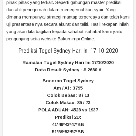
pihak-pihak yang terkait. Seperti gabungan master prediksi
dan ahli penerjemah dalam menerjemahkan syair. Yang
dimana mempunyai strategi mantap terpercaya dan telah kami
uji presentase nya secara akurat dan teliti. Hasil rekapan inilah
yang akan kita bagikan kepada sahabat-sahabat kami yaitu
pengunjung setia website Bukumimpi Online.
Prediksi Togel Sydney Hari Ini 17-10-2020
Ramalan Togel Sydney Hari Ini 17/10/2020
Data Result Sydney : # 2680 #
Bocoran Togel Sydney
Am / Ai : 3795
Colok Bebas: 8 / 13
Colok Makau: 85 / 73
POLA ADUAN: 4528 vs 1937
Prediksi 2D:
41*49*43*47*BB
51*59*53*57*BB