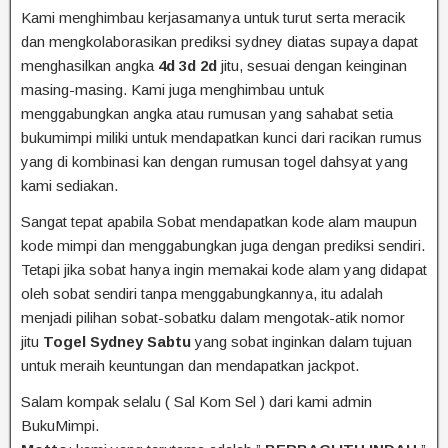
Kami menghimbau kerjasamanya untuk turut serta meracik
dan mengkolaborasikan prediksi sydney diatas supaya dapat
menghasilkan angka
4d 3d 2d
jitu, sesuai dengan keinginan
masing-masing. Kami juga menghimbau untuk
menggabungkan angka atau rumusan yang sahabat setia
bukumimpi miliki untuk mendapatkan kunci dari racikan rumus
yang di kombinasi kan dengan rumusan togel dahsyat yang
kami sediakan.
Sangat tepat apabila Sobat mendapatkan kode alam maupun
kode mimpi dan menggabungkan juga dengan prediksi sendiri.
Tetapi jika sobat hanya ingin memakai kode alam yang didapat
oleh sobat sendiri tanpa menggabungkannya, itu adalah
menjadi pilihan sobat-sobatku dalam mengotak-atik nomor
jitu
Togel Sydney Sabtu
yang sobat inginkan dalam tujuan
untuk meraih keuntungan dan mendapatkan jackpot.
Salam kompak selalu ( Sal Kom Sel ) dari kami admin
BukuMimpi.