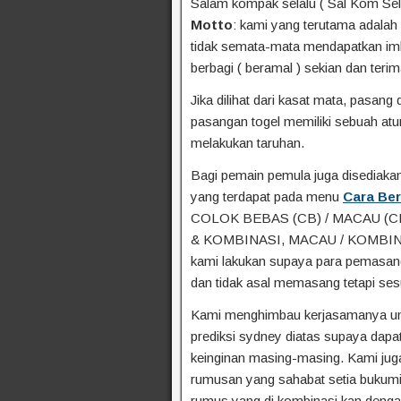
Salam kompak selalu ( Sal Kom Sel
Motto
: kami yang terutama adalah
tidak semata-mata mendapatkan im
berbagi ( beramal ) sekian dan terim
Jika dilihat dari kasat mata, pasan
pasangan togel memiliki sebuah atu
melakukan taruhan.
Bagi pemain pemula juga disediaka
yang terdapat pada menu
Cara Be
COLOK BEBAS (CB) / MACAU (CM
& KOMBINASI, MACAU / KOMBINA
kami lakukan supaya para pemasang
dan tidak asal memasang tetapi se
Kami menghimbau kerjasamanya unt
prediksi sydney diatas supaya dap
keinginan masing-masing. Kami ju
rumusan yang sahabat setia bukumim
rumus yang di kombinasi kan denga