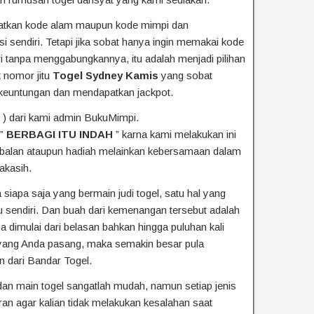
patkan kode alam maupun kode mimpi dan
 sendiri. Tetapi jika sobat hanya ingin memakai kode
ri tanpa menggabungkannya, itu adalah menjadi pilihan
 nomor jitu
Togel Sydney Kamis
yang sobat
 keuntungan dan mendapatkan jackpot.
 ) dari kami admin BukuMimpi.
 ”
BERBAGI ITU INDAH
” karna kami melakukan ini
balan ataupun hadiah melainkan kebersamaan dalam
akasih.
 siapa saja yang bermain judi togel, satu hal yang
 sendiri. Dan buah dari kemenangan tersebut adalah
a dimulai dari belasan bahkan hingga puluhan kali
an yang Anda pasang, maka semakin besar pula
 dari Bandar Togel.
g dan main togel sangatlah mudah, namun setiap jenis
ran agar kalian tidak melakukan kesalahan saat