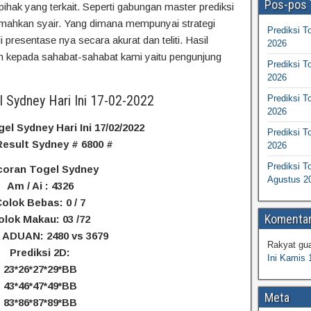
Pos-pos 
pihak yang terkait. Seperti gabungan master prediksi
mahkan syair. Yang dimana mempunyai strategi
Prediksi T
 presentase nya secara akurat dan teliti. Hasil
2026
kan kepada sahabat-sahabat kami yaitu pengunjung
Prediksi T
2026
l Sydney Hari Ini 17-02-2022
Prediksi T
2026
l Sydney Hari Ini 17/02/2022
Prediksi T
esult Sydney # 6800 #
2026
Prediksi T
oran Togel Sydney
Agustus 2
Am / Ai : 4326
olok Bebas: 0 / 7
Komentar
olok Makau: 03 /72
 ADUAN: 2480 vs 3679
Rakyat gu
Prediksi 2D:
Ini Kamis
23*26*27*29*BB
43*46*47*49*BB
Meta
83*86*87*89*BB