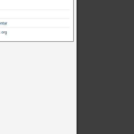
ntar
.org