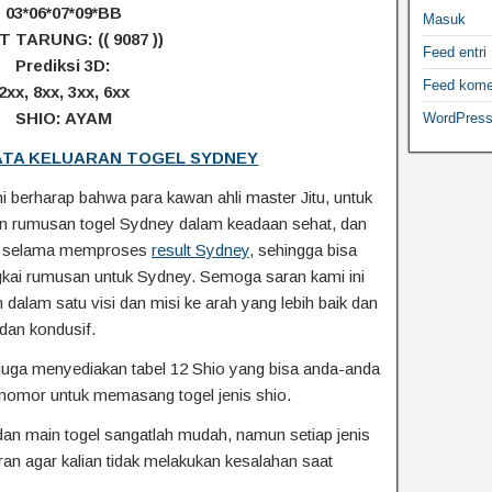
03*06*07*09*BB
Masuk
 TARUNG: (( 9087 ))
Feed entri
Prediksi 3D:
Feed kome
2xx, 8xx, 3xx, 6xx
SHIO: AYAM
WordPress
ATA KELUARAN TOGEL SYDNEY
ami berharap bahwa para kawan ahli master Jitu, untuk
 rumusan togel Sydney dalam keadaan sehat, dan
hol selama memproses
result Sydney
, sehingga bisa
kai rumusan untuk Sydney. Semoga saran kami ini
dalam satu visi dan misi ke arah yang lebih baik dan
dan kondusif.
 menyediakan tabel 12 Shio yang bisa anda-anda
 nomor untuk memasang togel jenis shio.
g dan main togel sangatlah mudah, namun setiap jenis
ran agar kalian tidak melakukan kesalahan saat