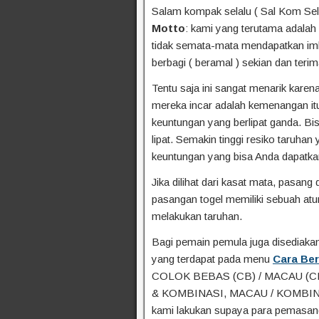
Salam kompak selalu ( Sal Kom Sel
Motto
: kami yang terutama adalah
tidak semata-mata mendapatkan im
berbagi ( beramal ) sekian dan terim
Tentu saja ini sangat menarik karena
mereka incar adalah kemenangan itu
keuntungan yang berlipat ganda. Bis
lipat. Semakin tinggi resiko taruh
keuntungan yang bisa Anda dapatkan
Jika dilihat dari kasat mata, pasan
pasangan togel memiliki sebuah atu
melakukan taruhan.
Bagi pemain pemula juga disediaka
yang terdapat pada menu
Cara Be
COLOK BEBAS (CB) / MACAU (CM
& KOMBINASI, MACAU / KOMBINA
kami lakukan supaya para pemasang