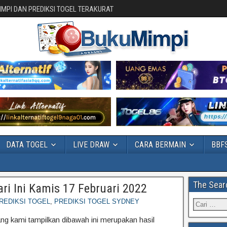
IMPI DAN PREDIKSI TOGEL TERAKURAT
DATA TOGEL
LIVE DRAW
CARA BERMAIN
BBFS
The Sear
ari Ini Kamis 17 Februari 2022
REDIKSI TOGEL
,
PREDIKSI TOGEL SYDNEY
ng kami tampilkan dibawah ini merupakan hasil