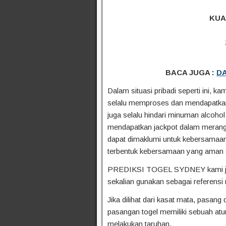
KUAT
BACA JUGA :
D
Dalam situasi pribadi seperti ini, k
selalu memproses dan mendapatkan
juga selalu hindari minuman alco
mendapatkan jackpot dalam merang
dapat dimaklumi untuk kebersamaan 
terbentuk kebersamaan yang aman 
PREDIKSI TOGEL SYDNEY kami juga
sekalian gunakan sebagai referensi
Jika dilihat dari kasat mata, pasan
pasangan togel memiliki sebuah atu
melakukan taruhan.