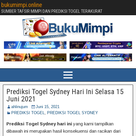
bukumimpi.online
SUMBER TAFSIR MIMPI DAN PREDIKSI TOGEL TERAKURAT
Prediksi Togel Sydney Hari Ini Selasa 15
Juni 2021
ahlinujum
Juni 15, 2021
PREDIKSI TOGEL
,
PREDIKSI TOGEL SYDNEY
Prediksi Togel Sydney hari ini
yang kami tampilkan
dibawah ini merupakan hasil konsekuensi dan racikan dari