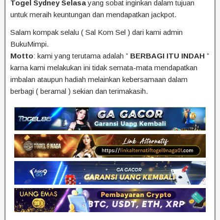
Togel Sydney Selasa
yang sobat inginkan dalam tujuan
untuk meraih keuntungan dan mendapatkan jackpot.
Salam kompak selalu ( Sal Kom Sel ) dari kami admin
BukuMimpi.
Motto
: kami yang terutama adalah ”
BERBAGI ITU INDAH
”
karna kami melakukan ini tidak semata-mata mendapatkan
imbalan ataupun hadiah melainkan kebersamaan dalam
berbagi ( beramal ) sekian dan terimakasih.