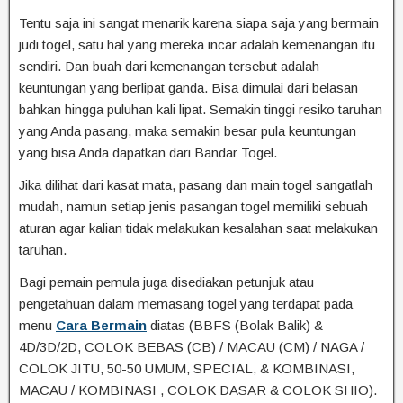
Tentu saja ini sangat menarik karena siapa saja yang bermain
judi togel, satu hal yang mereka incar adalah kemenangan itu
sendiri. Dan buah dari kemenangan tersebut adalah
keuntungan yang berlipat ganda. Bisa dimulai dari belasan
bahkan hingga puluhan kali lipat. Semakin tinggi resiko taruhan
yang Anda pasang, maka semakin besar pula keuntungan
yang bisa Anda dapatkan dari Bandar Togel.
Jika dilihat dari kasat mata, pasang dan main togel sangatlah
mudah, namun setiap jenis pasangan togel memiliki sebuah
aturan agar kalian tidak melakukan kesalahan saat melakukan
taruhan.
Bagi pemain pemula juga disediakan petunjuk atau
pengetahuan dalam memasang togel yang terdapat pada
menu
Cara Bermain
diatas (BBFS (Bolak Balik) &
4D/3D/2D, COLOK BEBAS (CB) / MACAU (CM) / NAGA /
COLOK JITU, 50-50 UMUM, SPECIAL, & KOMBINASI,
MACAU / KOMBINASI , COLOK DASAR & COLOK SHIO).