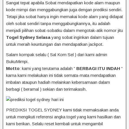
Sangat tepat apabila Sobat mendapatkan kode alam maupun
kode mimpi dan menggabungkan juga dengan prediksi sendiri.
Tetapi jika sobat hanya ingin memakai kode alam yang didapat
oleh sobat sendiri tanpa menggabungkannya, itu adalah
menjadi pilihan sobat-sobatku dalam mengotak-atik nomor jitu
Togel Sydney Selasa
yang sobat inginkan dalam tujuan
untuk meraih keuntungan dan mendapatkan jackpot.
Salam kompak selalu ( Sal Kom Sel ) dari kami admin
BukuMimpi.
Motto
: kami yang terutama adalah ”
BERBAGI ITU INDAH
”
karna kami melakukan ini tidak semata-mata mendapatkan
imbalan ataupun hadiah melainkan kebersamaan dalam
berbagi ( beramal ) sekian dan terimakasih.
PREDIKSI TOGEL SYDNEY kami tidak memaksakan anda
untuk mengikuti referensi angka togel yang kami hasilkan dan
kami berikan. Selalu reset kembali untuk mengambil