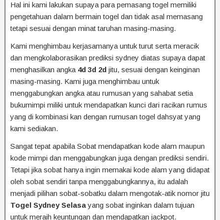
Hal ini kami lakukan supaya para pemasang togel memiliki
pengetahuan dalam bermain togel dan tidak asal memasang
tetapi sesuai dengan minat taruhan masing-masing.
Kami menghimbau kerjasamanya untuk turut serta meracik
dan mengkolaborasikan prediksi sydney diatas supaya dapat
menghasilkan angka
4d 3d 2d
jitu, sesuai dengan keinginan
masing-masing. Kami juga menghimbau untuk
menggabungkan angka atau rumusan yang sahabat setia
bukumimpi miliki untuk mendapatkan kunci dari racikan rumus
yang di kombinasi kan dengan rumusan togel dahsyat yang
kami sediakan.
Sangat tepat apabila Sobat mendapatkan kode alam maupun
kode mimpi dan menggabungkan juga dengan prediksi sendiri.
Tetapi jika sobat hanya ingin memakai kode alam yang didapat
oleh sobat sendiri tanpa menggabungkannya, itu adalah
menjadi pilihan sobat-sobatku dalam mengotak-atik nomor jitu
Togel Sydney Selasa
yang sobat inginkan dalam tujuan
untuk meraih keuntungan dan mendapatkan jackpot.