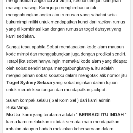
menghasilkan angka
4d 3d 2d
jitu, sesuai dengan keinginan
masing-masing. Kami juga menghimbau untuk
menggabungkan angka atau rumusan yang sahabat setia
bukumimpi miliki untuk mendapatkan kunci dari racikan rumus
yang di kombinasi kan dengan rumusan togel dahsyat yang
kami sediakan.
Sangat tepat apabila Sobat mendapatkan kode alam maupun
kode mimpi dan menggabungkan juga dengan prediksi sendiri.
Tetapi jika sobat hanya ingin memakai kode alam yang didapat
oleh sobat sendiri tanpa menggabungkannya, itu adalah
menjadi pilihan sobat-sobatku dalam mengotak-atik nomor jitu
Togel Sydney Selasa
yang sobat inginkan dalam tujuan
untuk meraih keuntungan dan mendapatkan jackpot.
Salam kompak selalu ( Sal Kom Sel ) dari kami admin
BukuMimpi.
Motto
: kami yang terutama adalah ”
BERBAGI ITU INDAH
”
karna kami melakukan ini tidak semata-mata mendapatkan
imbalan ataupun hadiah melainkan kebersamaan dalam