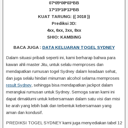
07*05*08*03*BB
17*15*18*13*BB
KUAT TARUNG: (( 3018 ))
Prediksi 3D:
4xx, 6xx, 3xx, 8xx
SHIO: KAMBING
BACA JUGA :
DATA KELUARAN TOGEL SYDNEY
Dalam situasi pribadi seperti ini, kami berharap bahwa para
kawan ahli master Jitu, untuk selalu memproses dan
mendapatkan rumusan togel Sydney dalam keadaan sehat,
dan juga selalu hindari minuman alcohol selama memproses
result Sydney
, sehingga bisa mendapatkan jackpot dalam
merangkai rumusan untuk Sydney. Semoga saran kami ini
dapat dimaklumi untuk kebersamaan dalam satu visi dan misi
ke arah yang lebih baik dan terbentuk kebersamaan yang
aman dan kondusif.
PREDIKSI TOGEL SYDNEY kami juga menyediakan tabel 12