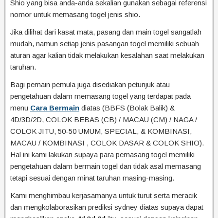
Shio yang bisa anda-anda sekalian gunakan sebagai referensi
nomor untuk memasang togel jenis shio.
Jika dilihat dari kasat mata, pasang dan main togel sangatlah
mudah, namun setiap jenis pasangan togel memiliki sebuah
aturan agar kalian tidak melakukan kesalahan saat melakukan
taruhan.
Bagi pemain pemula juga disediakan petunjuk atau
pengetahuan dalam memasang togel yang terdapat pada
menu
Cara Bermain
diatas (BBFS (Bolak Balik) &
4D/3D/2D, COLOK BEBAS (CB) / MACAU (CM) / NAGA /
COLOK JITU, 50-50 UMUM, SPECIAL, & KOMBINASI,
MACAU / KOMBINASI , COLOK DASAR & COLOK SHIO).
Hal ini kami lakukan supaya para pemasang togel memiliki
pengetahuan dalam bermain togel dan tidak asal memasang
tetapi sesuai dengan minat taruhan masing-masing.
Kami menghimbau kerjasamanya untuk turut serta meracik
dan mengkolaborasikan prediksi sydney diatas supaya dapat