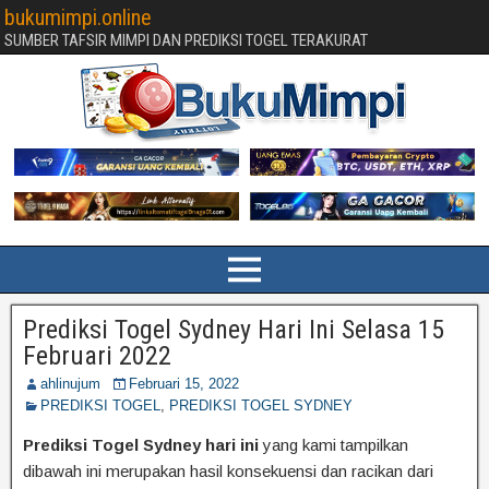
bukumimpi.online
SUMBER TAFSIR MIMPI DAN PREDIKSI TOGEL TERAKURAT
Prediksi Togel Sydney Hari Ini Selasa 15
Februari 2022
ahlinujum
Februari 15, 2022
PREDIKSI TOGEL
,
PREDIKSI TOGEL SYDNEY
Prediksi Togel Sydney hari ini
yang kami tampilkan
dibawah ini merupakan hasil konsekuensi dan racikan dari