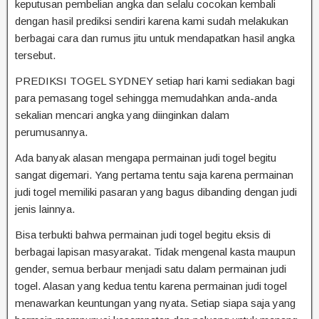
keputusan pembelian angka dan selalu cocokan kembali
dengan hasil prediksi sendiri karena kami sudah melakukan
berbagai cara dan rumus jitu untuk mendapatkan hasil angka
tersebut.
PREDIKSI TOGEL SYDNEY setiap hari kami sediakan bagi
para pemasang togel sehingga memudahkan anda-anda
sekalian mencari angka yang diinginkan dalam
perumusannya.
Ada banyak alasan mengapa permainan judi togel begitu
sangat digemari. Yang pertama tentu saja karena permainan
judi togel memiliki pasaran yang bagus dibanding dengan judi
jenis lainnya.
Bisa terbukti bahwa permainan judi togel begitu eksis di
berbagai lapisan masyarakat. Tidak mengenal kasta maupun
gender, semua berbaur menjadi satu dalam permainan judi
togel. Alasan yang kedua tentu karena permainan judi togel
menawarkan keuntungan yang nyata. Setiap siapa saja yang