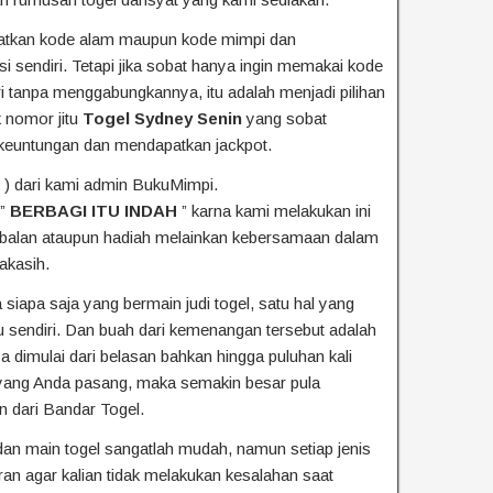
patkan kode alam maupun kode mimpi dan
 sendiri. Tetapi jika sobat hanya ingin memakai kode
ri tanpa menggabungkannya, itu adalah menjadi pilihan
 nomor jitu
Togel Sydney Senin
yang sobat
 keuntungan dan mendapatkan jackpot.
 ) dari kami admin BukuMimpi.
 ”
BERBAGI ITU INDAH
” karna kami melakukan ini
balan ataupun hadiah melainkan kebersamaan dalam
akasih.
 siapa saja yang bermain judi togel, satu hal yang
 sendiri. Dan buah dari kemenangan tersebut adalah
a dimulai dari belasan bahkan hingga puluhan kali
an yang Anda pasang, maka semakin besar pula
 dari Bandar Togel.
g dan main togel sangatlah mudah, namun setiap jenis
ran agar kalian tidak melakukan kesalahan saat