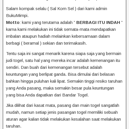
Salam kompak selalu ( Sal Kom Sel ) dari kami admin
BukuMimpi.
Motto
: kami yang terutama adalah ”
BERBAGI ITU INDAH
”
karna kami melakukan ini tidak semata-mata mendapatkan
imbalan ataupun hadiah melainkan kebersamaan dalam
berbagi ( beramal ) sekian dan terimakasih.
Tentu saja ini sangat menarik karena siapa saja yang bermain
judi togel, satu hal yang mereka incar adalah kemenangan itu
sendiri. Dan buah dari kemenangan tersebut adalah
keuntungan yang berlipat ganda. Bisa dimulai dari belasan
bahkan hingga puluhan kali lipat. Semakin tinggi resiko taruhan
yang Anda pasang, maka semakin besar pula keuntungan
yang bisa Anda dapatkan dari Bandar Togel.
Jika dilihat dari kasat mata, pasang dan main togel sangatlah
mudah, namun setiap jenis pasangan togel memiliki sebuah
aturan agar kalian tidak melakukan kesalahan saat melakukan
taruhan.