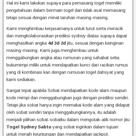
Hal ini kami lakukan supaya para pemasang togel memiliki
pengetahuan dalam bermain togel dan tidak asal memasang
tetapi sesuai dengan minat taruhan masing-masing.
Kami menghimbau kerjasamanya untuk turut serta meracik
dan mengkolaborasikan prediksi sydney diatas supaya dapat
menghasilkan angka
4d 3d 2d
jitu, sesuai dengan keinginan
masing-masing. Kami juga menghimbau untuk
menggabungkan angka atau rumusan yang sahabat setia
bukumimpi miliki untuk mendapatkan kunci dari racikan rumus
yang di kombinasi kan dengan rumusan togel dahsyat yang
kami sediakan.
Sangat tepat apabila Sobat mendapatkan kode alam maupun
kode mimpi dan menggabungkan juga dengan prediksi sendiri.
Tetapi jika sobat hanya ingin memakai kode alam yang didapat
oleh sobat sendiri tanpa menggabungkannya, itu adalah
menjadi pilihan sobat-sobatku dalam mengotak-atik nomor jitu
Togel Sydney Sabtu
yang sobat inginkan dalam tujuan
untuk meraih keuntungan dan mendapatkan jackpot.