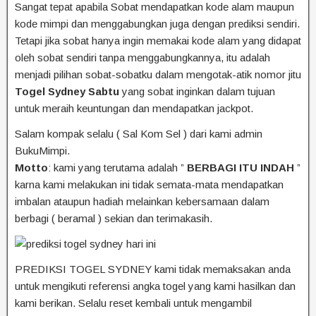
Sangat tepat apabila Sobat mendapatkan kode alam maupun
kode mimpi dan menggabungkan juga dengan prediksi sendiri.
Tetapi jika sobat hanya ingin memakai kode alam yang didapat
oleh sobat sendiri tanpa menggabungkannya, itu adalah
menjadi pilihan sobat-sobatku dalam mengotak-atik nomor jitu
Togel Sydney Sabtu
yang sobat inginkan dalam tujuan
untuk meraih keuntungan dan mendapatkan jackpot.
Salam kompak selalu ( Sal Kom Sel ) dari kami admin
BukuMimpi.
Motto
: kami yang terutama adalah ”
BERBAGI ITU INDAH
”
karna kami melakukan ini tidak semata-mata mendapatkan
imbalan ataupun hadiah melainkan kebersamaan dalam
berbagi ( beramal ) sekian dan terimakasih.
PREDIKSI TOGEL SYDNEY kami tidak memaksakan anda
untuk mengikuti referensi angka togel yang kami hasilkan dan
kami berikan. Selalu reset kembali untuk mengambil