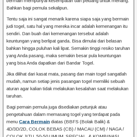
bermain mempunyai kesempatan dan peluang untuk menang.
Bahkan bagi pemula sekalipun.
Tentu saja ini sangat menarik karena siapa saja yang bermain
judi togel, satu hal yang mereka incar adalah kemenangan itu
sendiri. Dan buah dari kemenangan tersebut adalah
keuntungan yang berlipat ganda. Bisa dimulai dari belasan
bahkan hingga puluhan kali lipat. Semakin tinggi resiko taruhan
yang Anda pasang, maka semakin besar pula keuntungan
yang bisa Anda dapatkan dari Bandar Togel.
Jika dilihat dari kasat mata, pasang dan main togel sangatlah
mudah, namun setiap jenis pasangan togel memiliki sebuah
aturan agar kalian tidak melakukan kesalahan saat melakukan
taruhan.
Bagi pemain pemula juga disediakan petunjuk atau
pengetahuan dalam memasang togel yang terdapat pada
menu
Cara Bermain
diatas (BBFS (Bolak Balik) &
4D/3D/2D, COLOK BEBAS (CB) / MACAU (CM) / NAGA /
COLOK JITU, 50-50 UMUM, SPECIAL, & KOMBINASI,