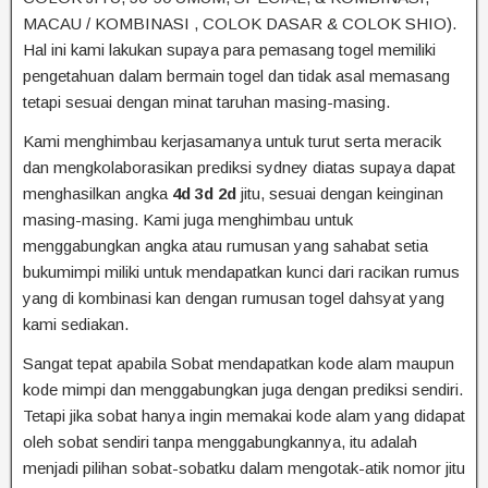
MACAU / KOMBINASI , COLOK DASAR & COLOK SHIO).
Hal ini kami lakukan supaya para pemasang togel memiliki
pengetahuan dalam bermain togel dan tidak asal memasang
tetapi sesuai dengan minat taruhan masing-masing.
Kami menghimbau kerjasamanya untuk turut serta meracik
dan mengkolaborasikan prediksi sydney diatas supaya dapat
menghasilkan angka
4d 3d 2d
jitu, sesuai dengan keinginan
masing-masing. Kami juga menghimbau untuk
menggabungkan angka atau rumusan yang sahabat setia
bukumimpi miliki untuk mendapatkan kunci dari racikan rumus
yang di kombinasi kan dengan rumusan togel dahsyat yang
kami sediakan.
Sangat tepat apabila Sobat mendapatkan kode alam maupun
kode mimpi dan menggabungkan juga dengan prediksi sendiri.
Tetapi jika sobat hanya ingin memakai kode alam yang didapat
oleh sobat sendiri tanpa menggabungkannya, itu adalah
menjadi pilihan sobat-sobatku dalam mengotak-atik nomor jitu