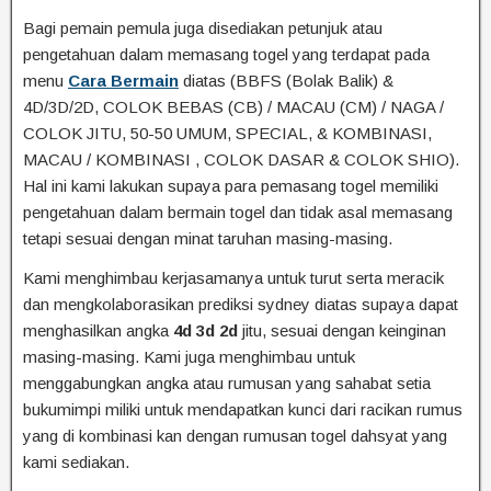
Bagi pemain pemula juga disediakan petunjuk atau
pengetahuan dalam memasang togel yang terdapat pada
menu
Cara Bermain
diatas (BBFS (Bolak Balik) &
4D/3D/2D, COLOK BEBAS (CB) / MACAU (CM) / NAGA /
COLOK JITU, 50-50 UMUM, SPECIAL, & KOMBINASI,
MACAU / KOMBINASI , COLOK DASAR & COLOK SHIO).
Hal ini kami lakukan supaya para pemasang togel memiliki
pengetahuan dalam bermain togel dan tidak asal memasang
tetapi sesuai dengan minat taruhan masing-masing.
Kami menghimbau kerjasamanya untuk turut serta meracik
dan mengkolaborasikan prediksi sydney diatas supaya dapat
menghasilkan angka
4d 3d 2d
jitu, sesuai dengan keinginan
masing-masing. Kami juga menghimbau untuk
menggabungkan angka atau rumusan yang sahabat setia
bukumimpi miliki untuk mendapatkan kunci dari racikan rumus
yang di kombinasi kan dengan rumusan togel dahsyat yang
kami sediakan.