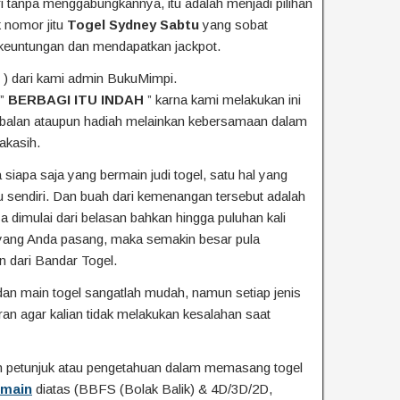
ri tanpa menggabungkannya, itu adalah menjadi pilihan
 nomor jitu
Togel Sydney Sabtu
yang sobat
 keuntungan dan mendapatkan jackpot.
 ) dari kami admin BukuMimpi.
 ”
BERBAGI ITU INDAH
” karna kami melakukan ini
balan ataupun hadiah melainkan kebersamaan dalam
akasih.
 siapa saja yang bermain judi togel, satu hal yang
 sendiri. Dan buah dari kemenangan tersebut adalah
a dimulai dari belasan bahkan hingga puluhan kali
an yang Anda pasang, maka semakin besar pula
 dari Bandar Togel.
g dan main togel sangatlah mudah, namun setiap jenis
ran agar kalian tidak melakukan kesalahan saat
n petunjuk atau pengetahuan dalam memasang togel
rmain
diatas (BBFS (Bolak Balik) & 4D/3D/2D,