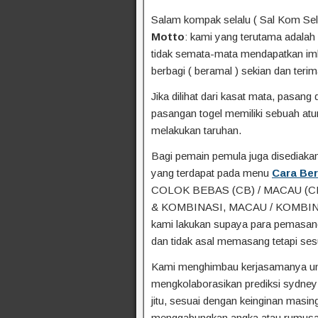
Salam kompak selalu ( Sal Kom Sel
Motto
: kami yang terutama adalah
tidak semata-mata mendapatkan im
berbagi ( beramal ) sekian dan terim
Jika dilihat dari kasat mata, pasan
pasangan togel memiliki sebuah atu
melakukan taruhan.
Bagi pemain pemula juga disediaka
yang terdapat pada menu
Cara Be
COLOK BEBAS (CB) / MACAU (CM
& KOMBINASI, MACAU / KOMBINA
kami lakukan supaya para pemasang
dan tidak asal memasang tetapi se
Kami menghimbau kerjasamanya untu
mengkolaborasikan prediksi sydney
jitu, sesuai dengan keinginan mas
menggabungkan angka atau rumusan 