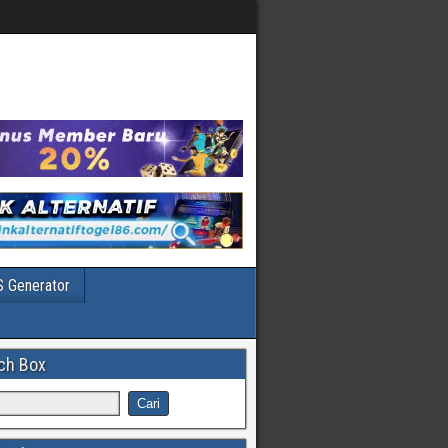
 Generator
ch Box