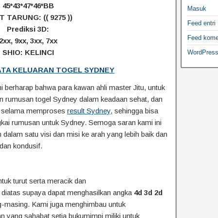
45*43*47*46*BB
Masuk
 TARUNG: (( 9275 ))
Feed entri
Prediksi 3D:
Feed kome
2xx, 9xx, 3xx, 7xx
SHIO: KELINCI
WordPress
ATA KELUARAN TOGEL SYDNEY
ami berharap bahwa para kawan ahli master Jitu, untuk
 rumusan togel Sydney dalam keadaan sehat, dan
hol selama memproses
result Sydney
, sehingga bisa
kai rumusan untuk Sydney. Semoga saran kami ini
dalam satu visi dan misi ke arah yang lebih baik dan
dan kondusif.
k turut serta meracik dan
 diatas supaya dapat menghasilkan angka
4d 3d 2d
ing-masing. Kami juga menghimbau untuk
yang sahabat setia bukumimpi miliki untuk