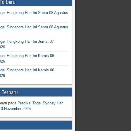
Terbaru
ogel Hongkong Hari Ini Sabtu 08 Agustus
ogel Singapore Hari Ini Sabtu 08 Agustus
ogel Hongkong Hari Ini Jumat 07
026
ogel Hongkong Hari Ini Kamis 06
026
ogel Singapore Hari Ini Kamis 06
026
 Terbaru
anyu
pada
Prediksi Togel Sydney Hari
 13 November 2025