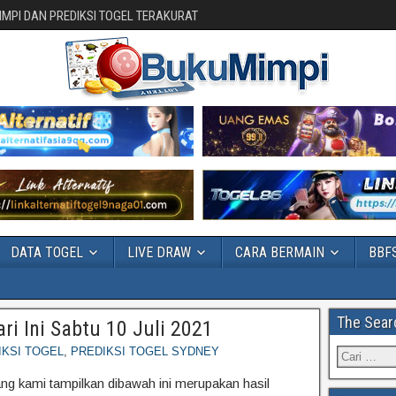
IMPI DAN PREDIKSI TOGEL TERAKURAT
DATA TOGEL
LIVE DRAW
CARA BERMAIN
BBFS
The Sear
ri Ini Sabtu 10 Juli 2021
IKSI TOGEL
,
PREDIKSI TOGEL SYDNEY
ng kami tampilkan dibawah ini merupakan hasil