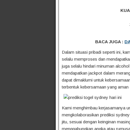
KUAT
BACA JUGA :
D
Dalam situasi pribadi seperti ini, k
selalu memproses dan mendapatkan
juga selalu hindari minuman alco
mendapatkan jackpot dalam merang
dapat dimaklumi untuk kebersamaan 
terbentuk kebersamaan yang aman 
Kami menghimbau kerjasamanya untu
mengkolaborasikan prediksi sydney
jitu, sesuai dengan keinginan mas
menggabungkan angka atau rumusan 