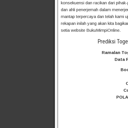
konsekuensi dan racikan dari pihak-
dan ahli penerjemah dalam menerje
mantap terpercaya dan telah kami uji
rekapan inilah yang akan kita bagi
setia website BukuMimpiOnline.
Prediksi Toge
Ramalan Toge
Data R
Boc
C
Co
POLA