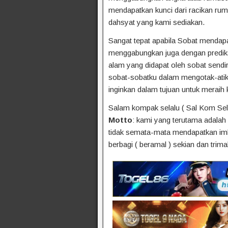
mendapatkan kunci dari racikan ru
dahsyat yang kami sediakan.
Sangat tepat apabila Sobat menda
menggabungkan juga dengan prediksi
alam yang didapat oleh sobat sendi
sobat-sobatku dalam mengotak-atik
inginkan dalam tujuan untuk meraih
Salam kompak selalu ( Sal Kom Sel
Motto
: kami yang terutama adalah
tidak semata-mata mendapatkan im
berbagi ( beramal ) sekian dan trima