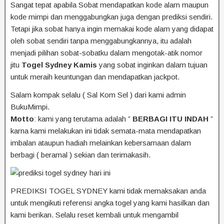
Sangat tepat apabila Sobat mendapatkan kode alam maupun
kode mimpi dan menggabungkan juga dengan prediksi sendiri.
Tetapi jika sobat hanya ingin memakai kode alam yang didapat
oleh sobat sendiri tanpa menggabungkannya, itu adalah
menjadi pilihan sobat-sobatku dalam mengotak-atik nomor
jitu
Togel Sydney Kamis
yang sobat inginkan dalam tujuan
untuk meraih keuntungan dan mendapatkan jackpot.
Salam kompak selalu ( Sal Kom Sel ) dari kami admin
BukuMimpi.
Motto
: kami yang terutama adalah ”
BERBAGI ITU INDAH
”
karna kami melakukan ini tidak semata-mata mendapatkan
imbalan ataupun hadiah melainkan kebersamaan dalam
berbagi ( beramal ) sekian dan terimakasih.
PREDIKSI TOGEL SYDNEY kami tidak memaksakan anda
untuk mengikuti referensi angka togel yang kami hasilkan dan
kami berikan. Selalu reset kembali untuk mengambil