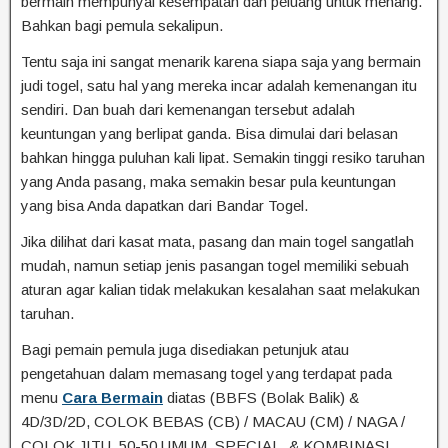
bermain mempunyai kesempatan dan peluang untuk menang.
Bahkan bagi pemula sekalipun.
Tentu saja ini sangat menarik karena siapa saja yang bermain
judi togel, satu hal yang mereka incar adalah kemenangan itu
sendiri. Dan buah dari kemenangan tersebut adalah
keuntungan yang berlipat ganda. Bisa dimulai dari belasan
bahkan hingga puluhan kali lipat. Semakin tinggi resiko taruhan
yang Anda pasang, maka semakin besar pula keuntungan
yang bisa Anda dapatkan dari Bandar Togel.
Jika dilihat dari kasat mata, pasang dan main togel sangatlah
mudah, namun setiap jenis pasangan togel memiliki sebuah
aturan agar kalian tidak melakukan kesalahan saat melakukan
taruhan.
Bagi pemain pemula juga disediakan petunjuk atau
pengetahuan dalam memasang togel yang terdapat pada
menu
Cara Bermain
diatas (BBFS (Bolak Balik) &
4D/3D/2D, COLOK BEBAS (CB) / MACAU (CM) / NAGA /
COLOK JITU, 50-50 UMUM, SPECIAL, & KOMBINASI,