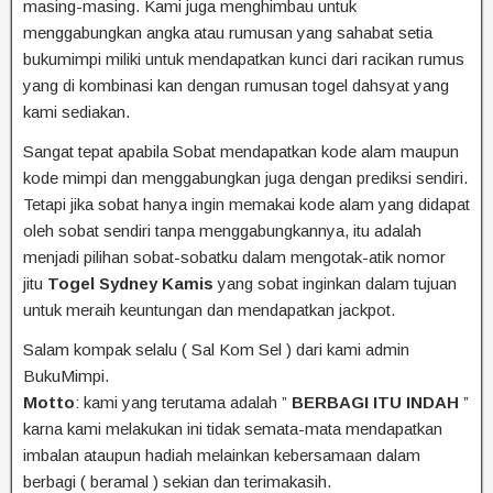
masing-masing. Kami juga menghimbau untuk
menggabungkan angka atau rumusan yang sahabat setia
bukumimpi miliki untuk mendapatkan kunci dari racikan rumus
yang di kombinasi kan dengan rumusan togel dahsyat yang
kami sediakan.
Sangat tepat apabila Sobat mendapatkan kode alam maupun
kode mimpi dan menggabungkan juga dengan prediksi sendiri.
Tetapi jika sobat hanya ingin memakai kode alam yang didapat
oleh sobat sendiri tanpa menggabungkannya, itu adalah
menjadi pilihan sobat-sobatku dalam mengotak-atik nomor
jitu
Togel Sydney Kamis
yang sobat inginkan dalam tujuan
untuk meraih keuntungan dan mendapatkan jackpot.
Salam kompak selalu ( Sal Kom Sel ) dari kami admin
BukuMimpi.
Motto
: kami yang terutama adalah ”
BERBAGI ITU INDAH
”
karna kami melakukan ini tidak semata-mata mendapatkan
imbalan ataupun hadiah melainkan kebersamaan dalam
berbagi ( beramal ) sekian dan terimakasih.