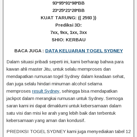
93*95*91*98*BB
23*25*21*28*BB
KUAT TARUNG: (( 2593 ))
Prediksi 3D:
7xx, 9xx, 1xx, 3xx
SHIO: KERBAU
BACA JUGA :
DATA KELUARAN TOGEL SYDNEY
Dalam situasi pribadi seperti ini, kami berharap bahwa para
kawan ahli master Jitu, untuk selalu memproses dan
mendapatkan rumusan togel Sydney dalam keadaan sehat,
dan juga selalu hindari minuman alcohol selama
memproses
result Sydney
, sehingga bisa mendapatkan
jackpot dalam merangkai rumusan untuk Sydney. Semoga
saran kami ini dapat dimaklumi untuk kebersamaan dalam
satu visi dan misi ke arah yang lebih baik dan terbentuk
kebersamaan yang aman dan kondusif.
PREDIKSI TOGEL SYDNEY kami juga menyediakan tabel 12