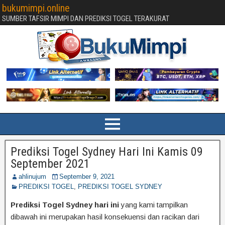
bukumimpi.online
SUMBER TAFSIR MIMPI DAN PREDIKSI TOGEL TERAKURAT
Prediksi Togel Sydney Hari Ini Kamis 09
September 2021
ahlinujum
September 9, 2021
PREDIKSI TOGEL
,
PREDIKSI TOGEL SYDNEY
Prediksi Togel Sydney hari ini
yang kami tampilkan
dibawah ini merupakan hasil konsekuensi dan racikan dari