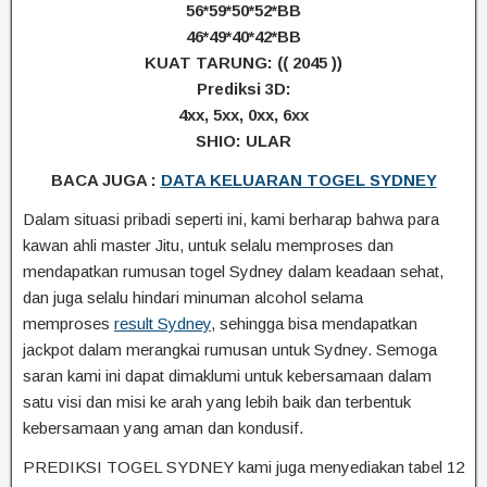
56*59*50*52*BB
46*49*40*42*BB
KUAT TARUNG: (( 2045 ))
Prediksi 3D:
4xx, 5xx, 0xx, 6xx
SHIO: ULAR
BACA JUGA :
DATA KELUARAN TOGEL SYDNEY
Dalam situasi pribadi seperti ini, kami berharap bahwa para
kawan ahli master Jitu, untuk selalu memproses dan
mendapatkan rumusan togel Sydney dalam keadaan sehat,
dan juga selalu hindari minuman alcohol selama
memproses
result Sydney
, sehingga bisa mendapatkan
jackpot dalam merangkai rumusan untuk Sydney. Semoga
saran kami ini dapat dimaklumi untuk kebersamaan dalam
satu visi dan misi ke arah yang lebih baik dan terbentuk
kebersamaan yang aman dan kondusif.
PREDIKSI TOGEL SYDNEY kami juga menyediakan tabel 12