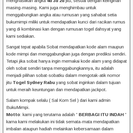
menghasilkan angka
4d 3d 2d
jitu, sesuai dengan keinginan
masing-masing. Kami juga menghimbau untuk
menggabungkan angka atau rumusan yang sahabat setia
bukumimpi miliki untuk mendapatkan kunci dari racikan rumus
yang di kombinasi kan dengan rumusan togel dahsyat yang
kami sediakan.
Sangat tepat apabila Sobat mendapatkan kode alam maupun
kode mimpi dan menggabungkan juga dengan prediksi sendiri.
Tetapi jika sobat hanya ingin memakai kode alam yang didapat
oleh sobat sendiri tanpa menggabungkannya, itu adalah
menjadi pilihan sobat-sobatku dalam mengotak-atik nomor
jitu
Togel Sydney Rabu
yang sobat inginkan dalam tujuan
untuk meraih keuntungan dan mendapatkan jackpot.
Salam kompak selalu ( Sal Kom Sel ) dari kami admin
BukuMimpi.
Motto
: kami yang terutama adalah ”
BERBAGI ITU INDAH
”
karna kami melakukan ini tidak semata-mata mendapatkan
imbalan ataupun hadiah melainkan kebersamaan dalam