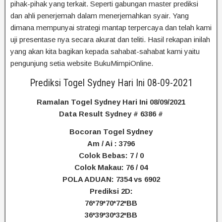
pihak-pihak yang terkait. Seperti gabungan master prediksi
dan ahli penerjemah dalam menerjemahkan syair. Yang
dimana mempunyai strategi mantap terpercaya dan telah kami
uji presentase nya secara akurat dan teliti. Hasil rekapan inilah
yang akan kita bagikan kepada sahabat-sahabat kami yaitu
pengunjung setia website BukuMimpiOnline.
Prediksi Togel Sydney Hari Ini 08-09-2021
Ramalan Togel Sydney Hari Ini 08/09/2021
Data Result Sydney # 6386 #
Bocoran Togel Sydney
Am / Ai : 3796
Colok Bebas: 7 / 0
Colok Makau: 76 / 04
POLA ADUAN: 7354 vs 6902
Prediksi 2D:
76*79*70*72*BB
36*39*30*32*BB