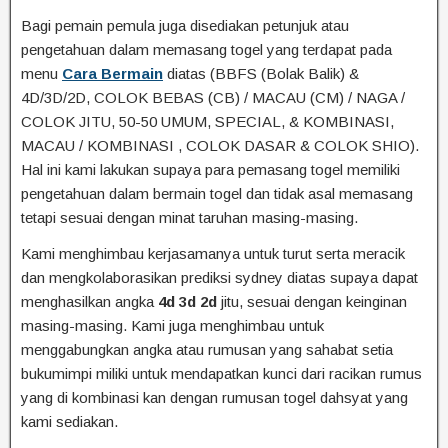
Bagi pemain pemula juga disediakan petunjuk atau
pengetahuan dalam memasang togel yang terdapat pada
menu
Cara Bermain
diatas (BBFS (Bolak Balik) &
4D/3D/2D, COLOK BEBAS (CB) / MACAU (CM) / NAGA /
COLOK JITU, 50-50 UMUM, SPECIAL, & KOMBINASI,
MACAU / KOMBINASI , COLOK DASAR & COLOK SHIO).
Hal ini kami lakukan supaya para pemasang togel memiliki
pengetahuan dalam bermain togel dan tidak asal memasang
tetapi sesuai dengan minat taruhan masing-masing.
Kami menghimbau kerjasamanya untuk turut serta meracik
dan mengkolaborasikan prediksi sydney diatas supaya dapat
menghasilkan angka
4d 3d 2d
jitu, sesuai dengan keinginan
masing-masing. Kami juga menghimbau untuk
menggabungkan angka atau rumusan yang sahabat setia
bukumimpi miliki untuk mendapatkan kunci dari racikan rumus
yang di kombinasi kan dengan rumusan togel dahsyat yang
kami sediakan.