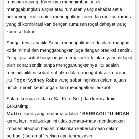
masing-masing. Kami juga menghimbau untuk
menggabungkan angka atau rumusan yang sahabat setia
bukumimpi miliki untuk mendapatkan kunci dari racikan rumus
yang di kombinasi kan dengan rumusan togel dahsyat yang
kami sediakan.
Sangat tepat apabila Sobat mendapatkan kode alam maupun
kode mimpi dan menggabungkan juga dengan prediksi sendiri.
Tetapi jika sobat hanya ingin memakai kode alam yang didapat
oleh sobat sendiri tanpa menggabungkannya, itu adalah
menjadi pilihan sobat-sobatku dalam mengotak-atik nomor
jitu
Togel Sydney Rabu
yang sobat inginkan dalam tujuan
untuk meraih keuntungan dan mendapatkan jackpot.
Salam kompak selalu ( Sal Kom Sel ) dari kami admin
BukuMimpi.
Motto
: kami yang terutama adalah ”
BERBAGI ITU INDAH
”
karna kami melakukan ini tidak semata-mata mendapatkan
imbalan ataupun hadiah melainkan kebersamaan dalam
berbagi ( beramal ) sekian dan terimakasih.