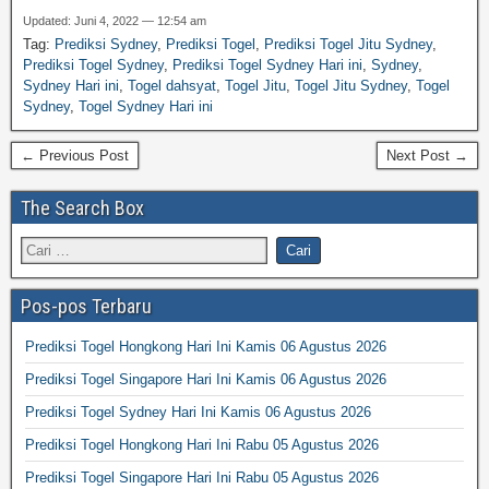
Updated: Juni 4, 2022 — 12:54 am
Tag:
Prediksi Sydney
,
Prediksi Togel
,
Prediksi Togel Jitu Sydney
,
Prediksi Togel Sydney
,
Prediksi Togel Sydney Hari ini
,
Sydney
,
Sydney Hari ini
,
Togel dahsyat
,
Togel Jitu
,
Togel Jitu Sydney
,
Togel
Sydney
,
Togel Sydney Hari ini
← Previous Post
Next Post →
The Search Box
Pos-pos Terbaru
Prediksi Togel Hongkong Hari Ini Kamis 06 Agustus 2026
Prediksi Togel Singapore Hari Ini Kamis 06 Agustus 2026
Prediksi Togel Sydney Hari Ini Kamis 06 Agustus 2026
Prediksi Togel Hongkong Hari Ini Rabu 05 Agustus 2026
Prediksi Togel Singapore Hari Ini Rabu 05 Agustus 2026