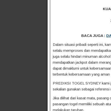
KUAT
BACA JUGA :
D
Dalam situasi pribadi seperti ini, k
selalu memproses dan mendapatkan
juga selalu hindari minuman alco
mendapatkan jackpot dalam merang
dapat dimaklumi untuk kebersamaan 
terbentuk kebersamaan yang aman 
PREDIKSI TOGEL SYDNEY kami juga
sekalian gunakan sebagai referensi
Jika dilihat dari kasat mata, pasan
pasangan togel memiliki sebuah atu
melakukan taruhan.