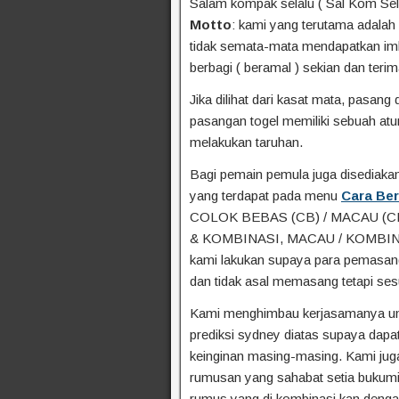
Salam kompak selalu ( Sal Kom Sel
Motto
: kami yang terutama adalah
tidak semata-mata mendapatkan im
berbagi ( beramal ) sekian dan terim
Jika dilihat dari kasat mata, pasan
pasangan togel memiliki sebuah atu
melakukan taruhan.
Bagi pemain pemula juga disediaka
yang terdapat pada menu
Cara Be
COLOK BEBAS (CB) / MACAU (CM
& KOMBINASI, MACAU / KOMBINA
kami lakukan supaya para pemasang
dan tidak asal memasang tetapi se
Kami menghimbau kerjasamanya unt
prediksi sydney diatas supaya dap
keinginan masing-masing. Kami ju
rumusan yang sahabat setia bukumim
rumus yang di kombinasi kan denga