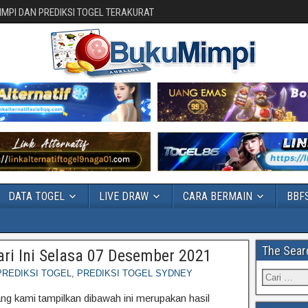
IMPI DAN PREDIKSI TOGEL TERAKURAT
DATA TOGEL
LIVE DRAW
CARA BERMAIN
BBFS
The Sear
ari Ini Selasa 07 Desember 2021
PREDIKSI TOGEL
,
PREDIKSI TOGEL SYDNEY
ng kami tampilkan dibawah ini merupakan hasil