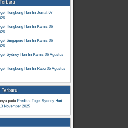
Terbaru
ogel Hongkong Hari Ini Jumat 07
026
ogel Hongkong Hari Ini Kamis 06
026
ogel Singapore Hari Ini Kamis 06
026
ogel Sydney Hari Ini Kamis 06 Agustus
ogel Hongkong Hari Ini Rabu 05 Agustus
 Terbaru
anyu
pada
Prediksi Togel Sydney Hari
 13 November 2025