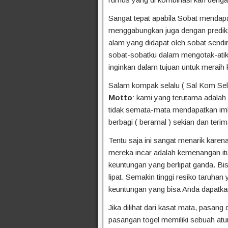
Sangat tepat apabila Sobat menda
menggabungkan juga dengan prediksi
alam yang didapat oleh sobat sendi
sobat-sobatku dalam mengotak-atik
inginkan dalam tujuan untuk meraih
Salam kompak selalu ( Sal Kom Sel
Motto
: kami yang terutama adalah
tidak semata-mata mendapatkan im
berbagi ( beramal ) sekian dan terim
Tentu saja ini sangat menarik karena
mereka incar adalah kemenangan itu
keuntungan yang berlipat ganda. Bis
lipat. Semakin tinggi resiko taruh
keuntungan yang bisa Anda dapatkan
Jika dilihat dari kasat mata, pasan
pasangan togel memiliki sebuah atu