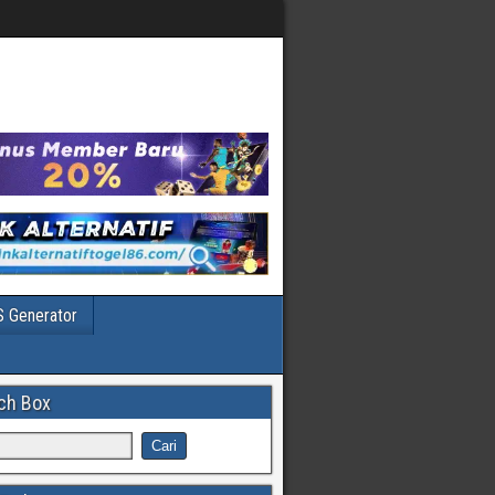
 Generator
ch Box