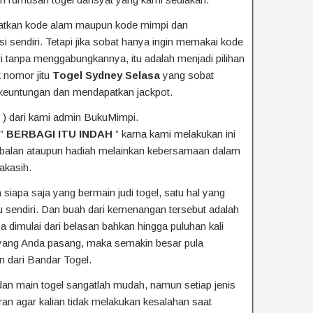
patkan kode alam maupun kode mimpi dan
 sendiri. Tetapi jika sobat hanya ingin memakai kode
ri tanpa menggabungkannya, itu adalah menjadi pilihan
 nomor jitu
Togel Sydney Selasa
yang sobat
 keuntungan dan mendapatkan jackpot.
 ) dari kami admin BukuMimpi.
 ”
BERBAGI ITU INDAH
” karna kami melakukan ini
balan ataupun hadiah melainkan kebersamaan dalam
akasih.
 siapa saja yang bermain judi togel, satu hal yang
 sendiri. Dan buah dari kemenangan tersebut adalah
a dimulai dari belasan bahkan hingga puluhan kali
an yang Anda pasang, maka semakin besar pula
 dari Bandar Togel.
g dan main togel sangatlah mudah, namun setiap jenis
ran agar kalian tidak melakukan kesalahan saat