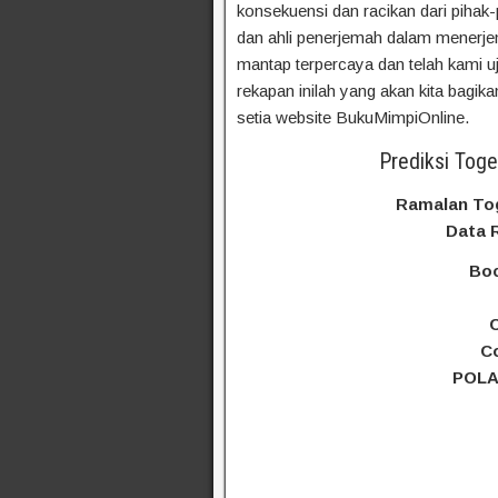
konsekuensi dan racikan dari pihak-
dan ahli penerjemah dalam menerje
mantap terpercaya dan telah kami uji
rekapan inilah yang akan kita bagi
setia website BukuMimpiOnline.
Prediksi Toge
Ramalan Toge
Data R
Boc
C
Co
POLA