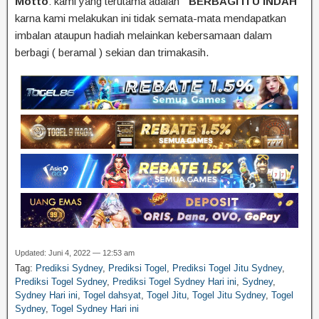
Motto
: kami yang terutama adalah ”
BERBAGI ITU INDAH
”
karna kami melakukan ini tidak semata-mata mendapatkan
imbalan ataupun hadiah melainkan kebersamaan dalam
berbagi ( beramal ) sekian dan trimakasih.
Updated: Juni 4, 2022 — 12:53 am
Tag:
Prediksi Sydney
,
Prediksi Togel
,
Prediksi Togel Jitu Sydney
,
Prediksi Togel Sydney
,
Prediksi Togel Sydney Hari ini
,
Sydney
,
Sydney Hari ini
,
Togel dahsyat
,
Togel Jitu
,
Togel Jitu Sydney
,
Togel
Sydney
,
Togel Sydney Hari ini