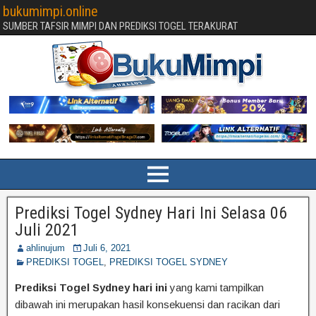
bukumimpi.online
SUMBER TAFSIR MIMPI DAN PREDIKSI TOGEL TERAKURAT
Prediksi Togel Sydney Hari Ini Selasa 06
Juli 2021
ahlinujum
Juli 6, 2021
PREDIKSI TOGEL
,
PREDIKSI TOGEL SYDNEY
Prediksi Togel Sydney hari ini
yang kami tampilkan
dibawah ini merupakan hasil konsekuensi dan racikan dari