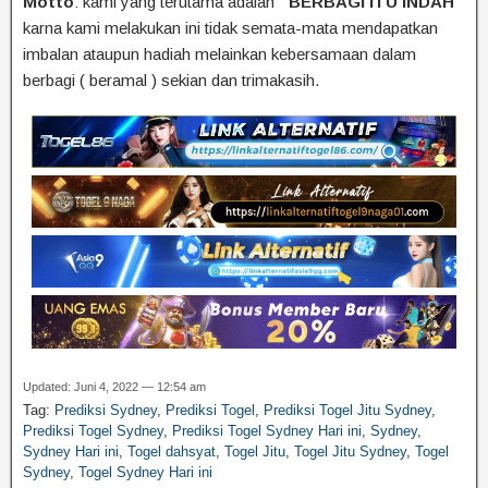
Motto
: kami yang terutama adalah ”
BERBAGI ITU INDAH
”
karna kami melakukan ini tidak semata-mata mendapatkan
imbalan ataupun hadiah melainkan kebersamaan dalam
berbagi ( beramal ) sekian dan trimakasih.
Updated: Juni 4, 2022 — 12:54 am
Tag:
Prediksi Sydney
,
Prediksi Togel
,
Prediksi Togel Jitu Sydney
,
Prediksi Togel Sydney
,
Prediksi Togel Sydney Hari ini
,
Sydney
,
Sydney Hari ini
,
Togel dahsyat
,
Togel Jitu
,
Togel Jitu Sydney
,
Togel
Sydney
,
Togel Sydney Hari ini