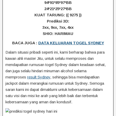
94*91*95*97*BB
24*21*25*27*BB
KUAT TARUNG: (( 9275 ))
Prediksi 3D:
3xx, 9xx, 7xx, 4xx
SHIO: HARIMAU
BACA JUGA :
DATA KELUARAN TOGEL SYDNEY
Dalam situasi pribadi seperti ini, kami berharap bahwa para
kawan ahli master Jitu, untuk selalu memproses dan
mendapatkan rumusan togel Sydney dalam keadaan sehat,
dan juga selalu hindari minuman alcohol selama
memproses
result Sydney
, sehingga bisa mendapatkan
jackpot dalam merangkai rumusan untuk Sydney. Semoga
saran kami ini dapat dimaklumi untuk kebersamaan dalam
satu visi dan misi ke arah yang lebih baik dan terbentuk
kebersamaan yang aman dan kondusif.