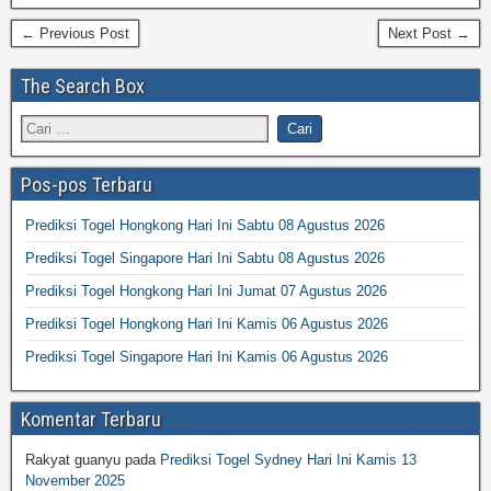
← Previous Post
Next Post →
The Search Box
Pos-pos Terbaru
Prediksi Togel Hongkong Hari Ini Sabtu 08 Agustus 2026
Prediksi Togel Singapore Hari Ini Sabtu 08 Agustus 2026
Prediksi Togel Hongkong Hari Ini Jumat 07 Agustus 2026
Prediksi Togel Hongkong Hari Ini Kamis 06 Agustus 2026
Prediksi Togel Singapore Hari Ini Kamis 06 Agustus 2026
Komentar Terbaru
Rakyat guanyu
pada
Prediksi Togel Sydney Hari Ini Kamis 13
November 2025