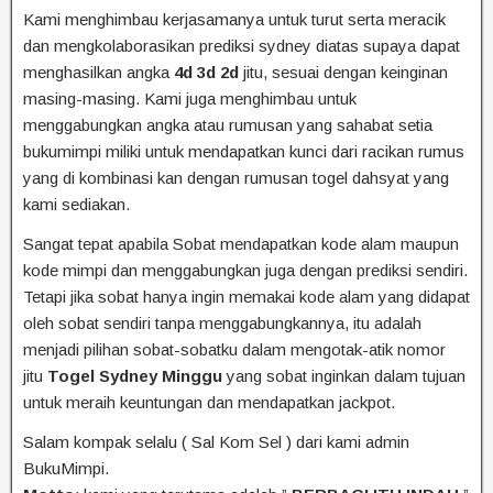
Kami menghimbau kerjasamanya untuk turut serta meracik
dan mengkolaborasikan prediksi sydney diatas supaya dapat
menghasilkan angka
4d 3d 2d
jitu, sesuai dengan keinginan
masing-masing. Kami juga menghimbau untuk
menggabungkan angka atau rumusan yang sahabat setia
bukumimpi miliki untuk mendapatkan kunci dari racikan rumus
yang di kombinasi kan dengan rumusan togel dahsyat yang
kami sediakan.
Sangat tepat apabila Sobat mendapatkan kode alam maupun
kode mimpi dan menggabungkan juga dengan prediksi sendiri.
Tetapi jika sobat hanya ingin memakai kode alam yang didapat
oleh sobat sendiri tanpa menggabungkannya, itu adalah
menjadi pilihan sobat-sobatku dalam mengotak-atik nomor
jitu
Togel Sydney Minggu
yang sobat inginkan dalam tujuan
untuk meraih keuntungan dan mendapatkan jackpot.
Salam kompak selalu ( Sal Kom Sel ) dari kami admin
BukuMimpi.