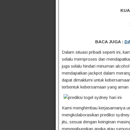
KUAT
BACA JUGA :
D
Dalam situasi pribadi seperti ini, k
selalu memproses dan mendapatkan
juga selalu hindari minuman alco
mendapatkan jackpot dalam merang
dapat dimaklumi untuk kebersamaan 
terbentuk kebersamaan yang aman 
Kami menghimbau kerjasamanya untu
mengkolaborasikan prediksi sydney
jitu, sesuai dengan keinginan mas
menggabungkan angka atau rumusan 