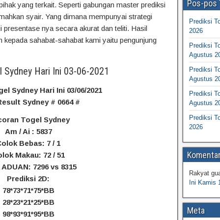
Pos-pos 
pihak yang terkait. Seperti gabungan master prediksi
mahkan syair. Yang dimana mempunyai strategi
Prediksi T
 presentase nya secara akurat dan teliti. Hasil
2026
kan kepada sahabat-sahabat kami yaitu pengunjung
Prediksi T
Agustus 2
l Sydney Hari Ini 03-06-2021
Prediksi T
Agustus 2
l Sydney Hari Ini 03/06/2021
Prediksi T
esult Sydney # 0664 #
Agustus 2
Prediksi T
oran Togel Sydney
2026
Am / Ai : 5837
olok Bebas: 7 / 1
Komentar
lok Makau: 72 / 51
 ADUAN: 7296 vs 8315
Rakyat gu
Prediksi 2D:
Ini Kamis
78*73*71*75*BB
28*23*21*25*BB
Meta
98*93*91*95*BB