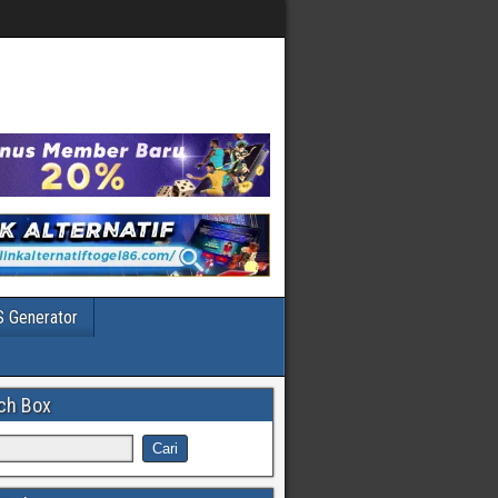
 Generator
ch Box