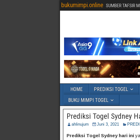
bukumimpi.online
SUMBER TAFSIR M
HOME
PREDIKSI TOGEL
BUKU MIMPI TOGEL
Prediksi Togel Sydney H
ahlinujum
Juni 3, 2021
PREDI
Prediksi Togel Sydney hari ini
ya