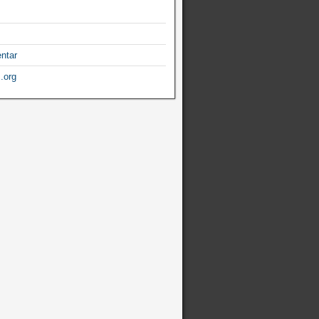
ntar
.org