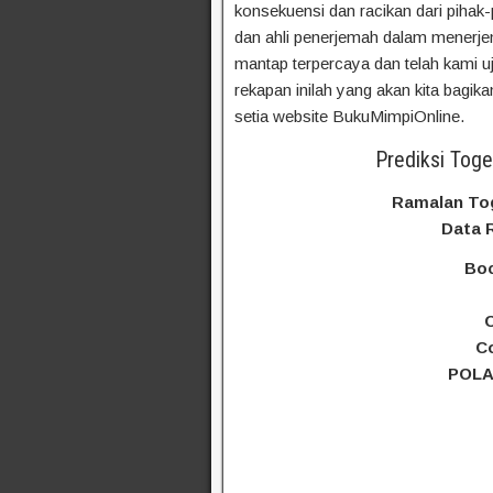
konsekuensi dan racikan dari pihak-
dan ahli penerjemah dalam menerje
mantap terpercaya dan telah kami uji
rekapan inilah yang akan kita bagi
setia website BukuMimpiOnline.
Prediksi Toge
Ramalan Toge
Data R
Boc
C
Co
POLA