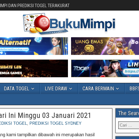
IMPI DAN PREDIKSI TOGEL TERAKURAT
DATA TOGEL
LIVE DRAW
CARA BERMAIN
BBFS
The Sear
ari Ini Minggu 03 Januari 2021
EDIKSI TOGEL
,
PREDIKSI TOGEL SYDNEY
ng kami tampilkan dibawah ini merupakan hasil