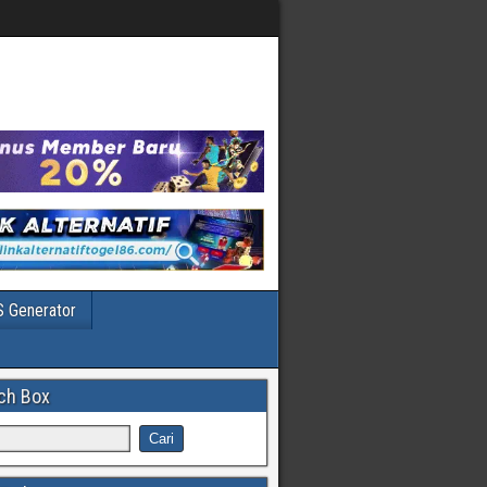
 Generator
ch Box